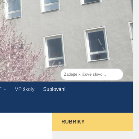
T
VP školy
Suplování
RUBRIKY