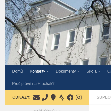
Skip to content
Domů
Kontakty
Dokumenty
Škola
Č
Proč právě na Hluchák?
ODKAZY:
SUPLO