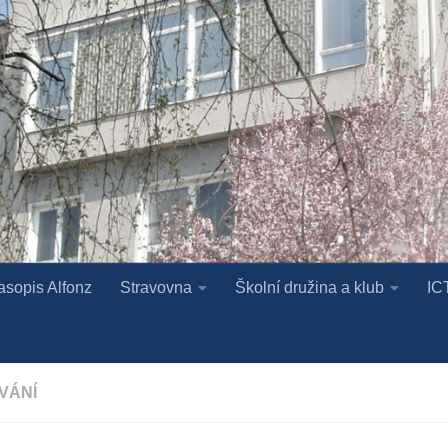
asopis Alfonz
Stravovna
Školní družina a klub
IC
VÁNÍ