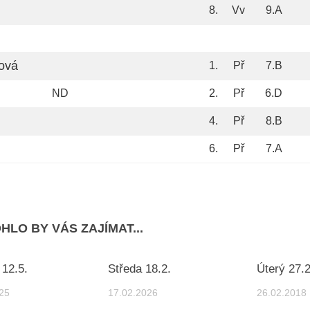
8.
Vv
9.A
rová
1.
Př
7.B
ND
2.
Př
6.D
4.
Př
8.B
6.
Př
7.A
HLO BY VÁS ZAJÍMAT...
 12.5.
Středa 18.2.
Úterý 27.2
25
17.02.2026
26.02.2018