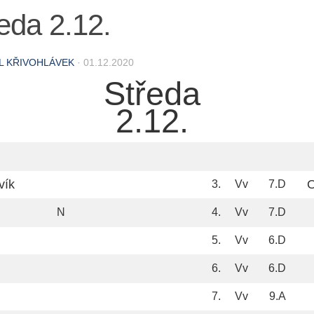
eda 2.12.
L KŘIVOHLÁVEK
·
01.12.2020
Středa
2.12.
vík
O
3.
Vv
7.D
N
4.
Vv
7.D
5.
Vv
6.D
6.
Vv
6.D
7.
Vv
9.A