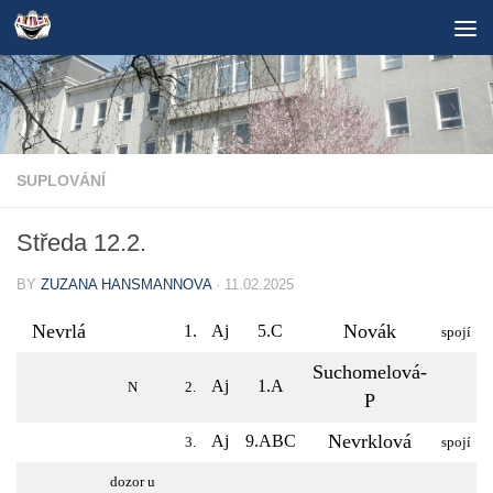
Skip to content
SUPLOVÁNÍ
Středa 12.2.
BY
ZUZANA HANSMANNOVA
·
11.02.2025
Nevrlá
Novák
1.
Aj
5.C
spojí
Suchomelová-
Aj
1.A
N
2.
P
Nevrklová
Aj
9.ABC
3.
spojí
dozor u