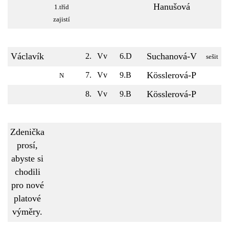
Hanušová
1.tříd
zajistí
Václavík
Suchanová-V
2.
Vv
6.D
sešit
Kösslerová-P
7.
Vv
9.B
N
Kösslerová-P
8.
Vv
9.B
Zdenička
prosí,
abyste si
chodili
pro nové
platové
výměry.