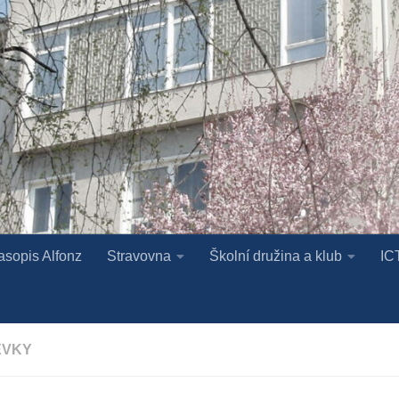
asopis Alfonz
Stravovna
Školní družina a klub
IC
ĚVKY