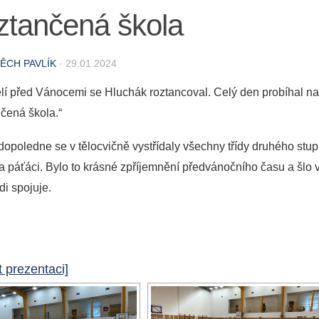
ztančená škola
ĚCH PAVLÍK
·
29.01.2024
lí před Vánocemi se Hluchák roztancoval. Celý den probíhal na 
čená škola.“
opoledne se v tělocvičně vystřídaly všechny třídy druhého stup
 a páťáci.
Bylo to krásné zpříjemnění předvánočního času a šlo v
di spojuje.
 prezentaci]