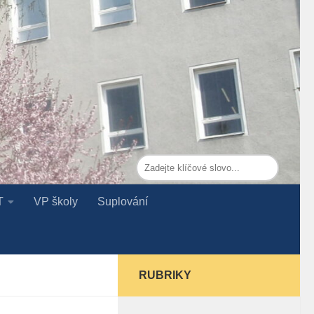
T
VP školy
Suplování
RUBRIKY