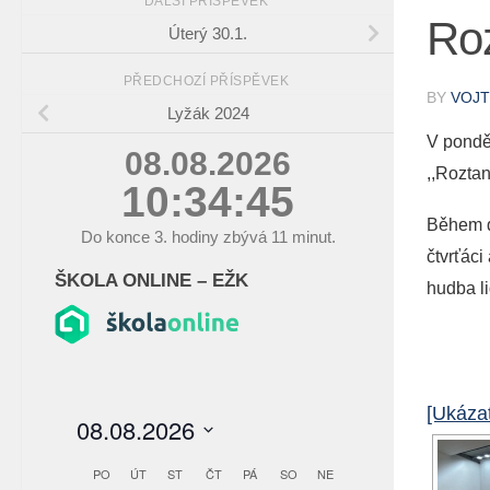
DALŠÍ PŘÍSPĚVEK
Ro
Úterý 30.1.
PŘEDCHOZÍ PŘÍSPĚVEK
BY
VOJT
Lyžák 2024
V pondě
08.08.2026
,,Roztan
10:34:46
Během d
Do konce
3.
hodiny zbývá
11
minut.
čtvrťáci
ŠKOLA ONLINE – EŽK
hudba li
[Ukázat