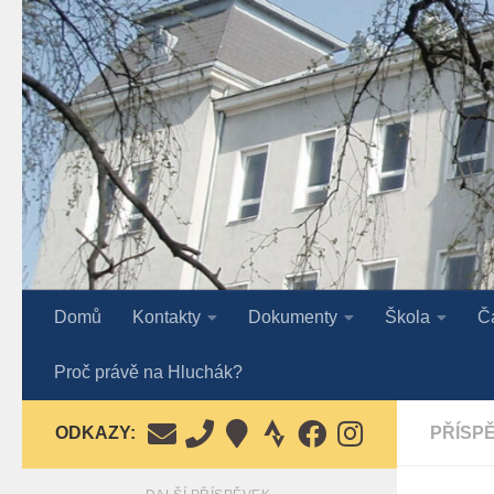
Skip to content
Domů
Kontakty
Dokumenty
Škola
Č
Proč právě na Hluchák?
ODKAZY:
PŘÍSP