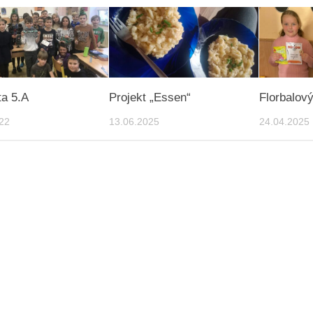
ta 5.A
Projekt „Essen“
Florbalový
22
13.06.2025
24.04.2025