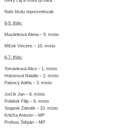
horký čaj a musli tyčinka.
Naší školu reprezentovali:
8-9. třídy:
Mazánková Alena – 9. místo
Mlček Vincenc – 10. místo
6-7. třídy:
Tománková Alice – 1. místo
Holzerová Natálie – 2. místo
Paloncý Adéla – 3. místo
Jurčík Jan – 6. místo
Polášek Filip – 8. místo
Stojaník Zdeněk – 10. místo
Krtička Antonín – MP
Profous Štěpán – MP