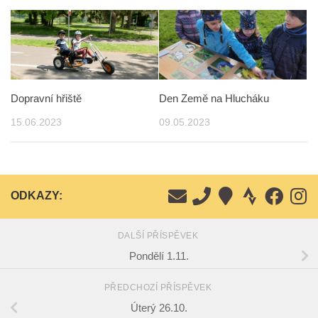
Dopravní hřiště
Den Země na Hlucháku
15.06.2023
09.05.2023
ODKAZY:
DALŠÍ PŘÍSPĚVEK
Pondělí 1.11.
PŘEDCHOZÍ PŘÍSPĚVEK
Úterý 26.10.