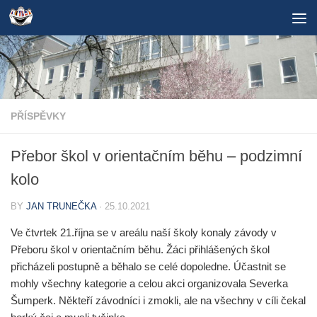
Skip to content
PŘÍSPĚVKY
Přebor škol v orientačním běhu – podzimní
kolo
BY
JAN TRUNEČKA
·
25.10.2021
Ve čtvrtek 21.října se v areálu naší školy konaly závody v
Přeboru škol v orientačním běhu. Žáci přihlášených škol
přicházeli postupně a běhalo se celé dopoledne. Účastnit se
mohly všechny kategorie a celou akci organizovala Severka
Šumperk. Někteří závodníci i zmokli, ale na všechny v cíli čekal