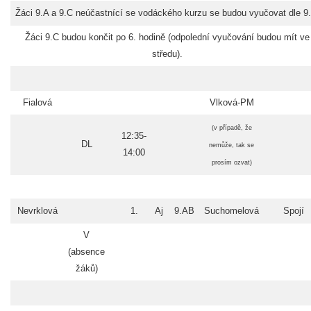
Žáci 9.A a 9.C neúčastnící se vodáckého kurzu se budou vyučovat dle 9
Žáci 9.C budou končit po 6. hodině (odpolední vyučování budou mít ve
středu).
Fialová
Vlková-PM
(v případě, že
12:35-
DL
nemůže, tak se
14:00
prosím ozvat)
Nevrklová
1.
Aj
9.AB
Suchomelová
Spojí
V
(absence
žáků)