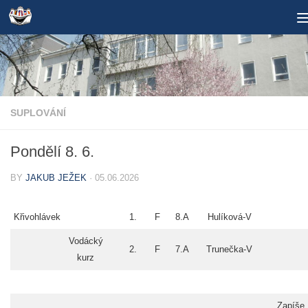
Skip to content
SUPLOVÁNÍ
Pondělí 8. 6.
BY
JAKUB JEŽEK
·
05.06.2026
Křivohlávek
1.
F
8.A
Hulíková-V
Vodácký
2.
F
7.A
Trunečka-V
kurz
Zapíše