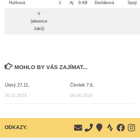
Hulíková
1.
Aj
9.AB
Dorňáková
Spojí
V
(absence
žáků)
MOHLO BY VÁS ZAJÍMAT...
Úterý 27.11.
Čtvrtek 7.6.
26.11.2018
05.06.2018
ODKAZY: