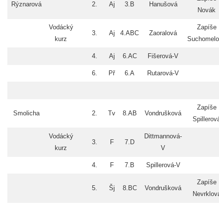
Rýznarová
2.
Aj
3.B
Hanušová
Novák
Vodácký
Zapíše
3.
Aj
4.ABC
Zaoralová
kurz
Suchomelo
4.
Aj
6.AC
Fišerová-V
6.
Př
6.A
Rutarová-V
Zapíše
Smolicha
2.
Tv
8.AB
Vondrušková
Spillerov
Vodácký
Dittmannová-
3.
F
7.D
kurz
V
4.
F
7.B
Spillerová-V
Zapíše
5.
Šj
8.BC
Vondrušková
Nevrklov