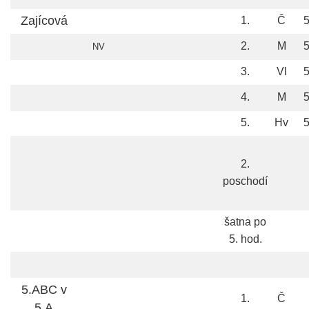
Zajícová
1.
Č
5
2.
M
5
NV
3.
Vl
5
4.
M
5
5.
Hv
5
2.
poschodí
šatna po
5. hod.
5.ABC v
1.
Č
5.A