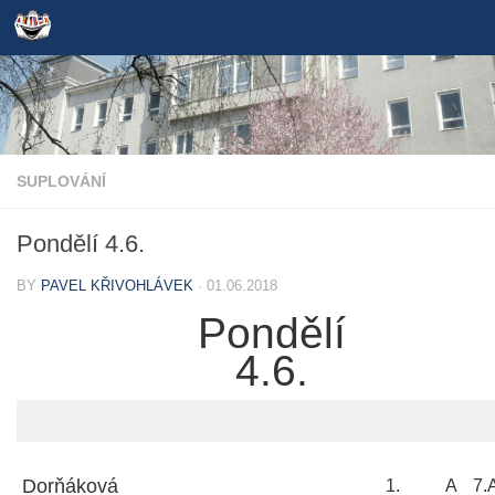
Skip to content
SUPLOVÁNÍ
Pondělí 4.6.
BY
PAVEL KŘIVOHLÁVEK
·
01.06.2018
Pondělí
4.6.
Dorňáková
1.
A
7.