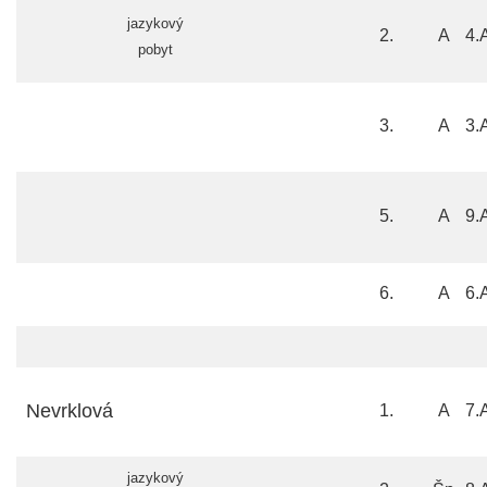
jazykový
2.
A
4.
pobyt
3.
A
3.
5.
A
9.
6.
A
6.
Nevrklová
1.
A
7.
jazykový