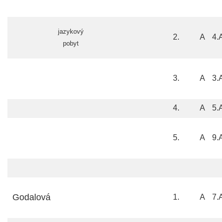
jazykový
2.
A
4.
pobyt
3.
A
3.
4.
A
5.
5.
A
9.
Godalová
1.
A
7.