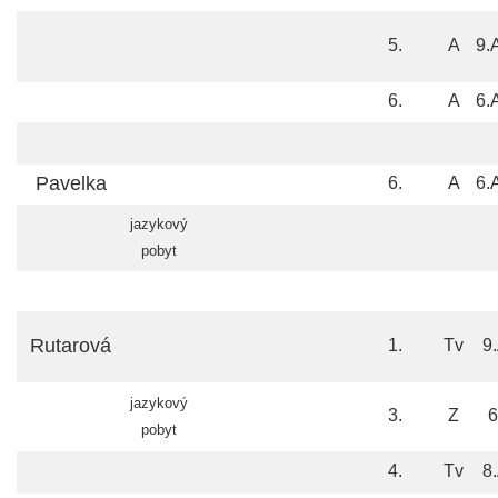
5.
A
9.
6.
A
6.
Pavelka
6.
A
6.
jazykový
pobyt
Rutarová
1.
Tv
9
jazykový
3.
Z
6
pobyt
4.
Tv
8