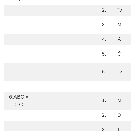
2.
Tv
3.
M
4.
A
5.
Č
6.
Tv
6.ABC v
1.
M
6.C
2.
D
3.
F