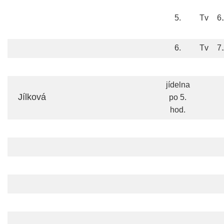
5.
Tv
6
6.
Tv
7
jídelna
Jílková
po 5.
hod.