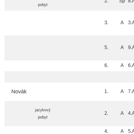
2.
Šp
8.
pobyt
3.
A
3.
5.
A
9.
6.
A
6.
Novák
1.
A
7.
jazykový
2.
A
4.
pobyt
4.
A
5.