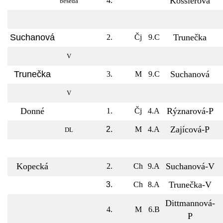
Kösslerová
4.
beseda
Suchanová
Trunečka
2.
Čj
9.C
V
Trunečka
Suchanová
3.
M
9.C
V
Donné
Rýznarová-P
1.
Čj
4.A
Zajícová-P
2.
M
4.A
DL
Kopecká
Suchanová-V
2.
Ch
9.A
Trunečka-V
3.
Ch
8.A
Dittmannová-
4.
M
6.B
P