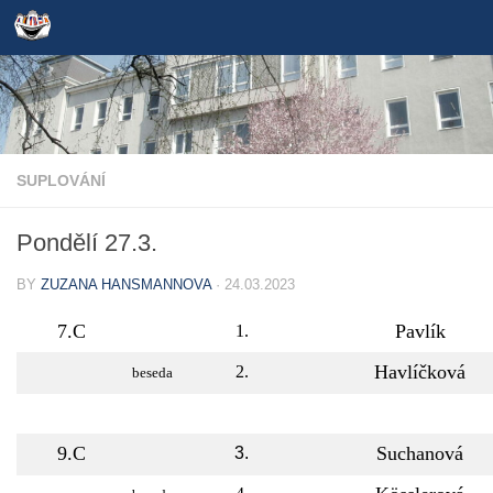
Skip to content
SUPLOVÁNÍ
Pondělí 27.3.
BY
ZUZANA HANSMANNOVA
·
24.03.2023
7.C
Pavlík
1.
Havlíčková
2.
beseda
9.C
Suchanová
3.