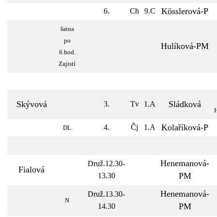
Kösslerová-P
6.
Ch
9.C
šatna
po
Hulíková-PM
6.hod.
Zajistí
Skývová
Sládková
3.
Tv
1.A
Kolaříková-P
4.
Čj
1.A
DL
Henemanová-
Druž.12.30-
Fialová
PM
13.30
Henemanová-
Druž.13.30-
N
PM
14.30