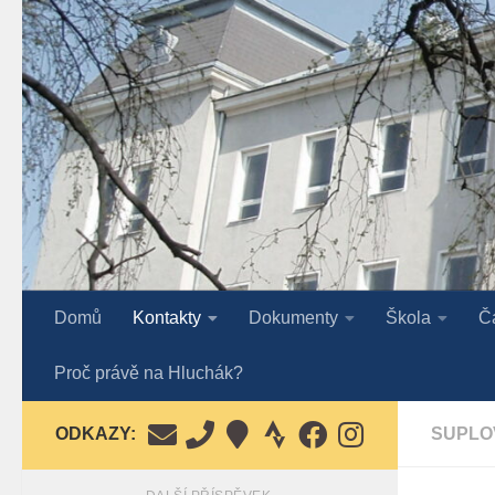
Skip to content
Domů
Kontakty
Dokumenty
Škola
Č
Proč právě na Hluchák?
ODKAZY:
SUPLO