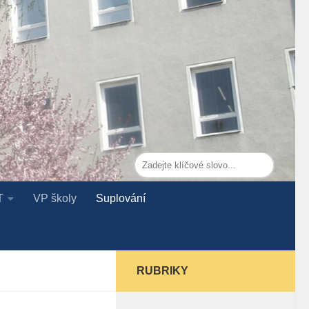
T
VP školy
Suplování
RUBRIKY