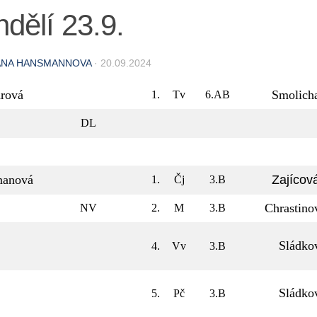
dělí 23.9.
ANA HANSMANNOVA
·
20.09.2024
rová
Smolich
1.
Tv
6.AB
DL
anová
Zajícov
1.
Čj
3.B
Chrastino
NV
2.
M
3.B
Sládko
4.
Vv
3.B
Sládko
5.
Pč
3.B