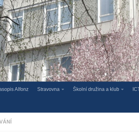
asopis Alfonz
Stravovna
Školní družina a klub
IC
VÁNÍ