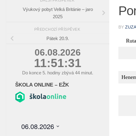
DALŠÍ PŘÍSPĚVEK
Pon
Výukový pobyt Velká Británie – jaro
2025
BY
ZUZ
PŘEDCHOZÍ PŘÍSPĚVEK
Pátek 20.9.
Ruta
06.08.2026
11:51:31
Do konce
5.
hodiny zbývá
44
minut.
Henem
ŠKOLA ONLINE – EŽK