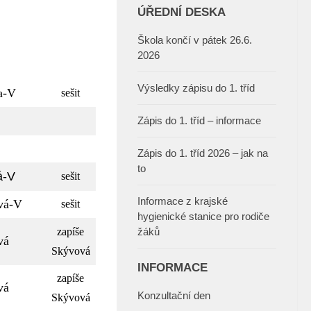
ÚŘEDNÍ DESKA
Škola končí v pátek 26.6.
2026
Výsledky zápisu do 1. tříd
a-V
sešit
Zápis do 1. tříd – informace
Zápis do 1. tříd 2026 – jak na
to
á-V
sešit
Informace z krajské
vá-V
sešit
hygienické stanice pro rodiče
zapíše
žáků
vá
Skývová
INFORMACE
zapíše
vá
Konzultační den
Skývová