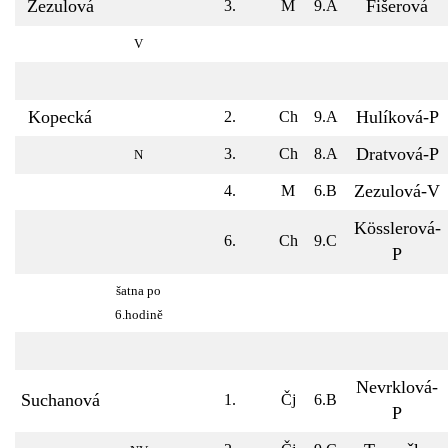
Zezulová
Fišerová
3.
M
9.A
V
Kopecká
Hulíková-P
2.
Ch
9.A
Dratvová-P
3.
Ch
8.A
N
Zezulová-V
4.
M
6.B
Kösslerová-
6.
Ch
9.C
P
šatna po
6.hodině
Nevrklová-
Suchanová
1.
Čj
6.B
P