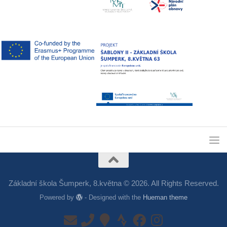
Základní škola Šumperk, 8.května © 2026. All Rights Reserved.
Powered by
- Designed with the
Hueman theme