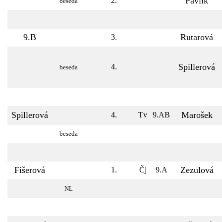
Pavlík
2.
beseda
9.B
Rutarová
3.
Spillerová
4.
beseda
Spillerová
Marošek
4.
Tv
9.AB
beseda
Fišerová
Zezulová
1.
Čj
9.A
NL