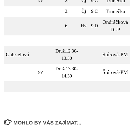
Trunečka
2.
Čj
9.C
NV
Trunečka
3.
Čj
9.C
Ondráčková
6.
Hv
9.D
D.-P
Druž.12.30-
Gabrielová
Štúrová-PM
13.30
Druž.13.30-
Štúrová-PM
NV
14.30
MOHLO BY VÁS ZAJÍMAT...