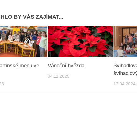
HLO BY VÁS ZAJÍMAT...
artinské menu ve
Vánoční hvězda
Švihadlov
švihadlový
04.11.2025
23
17.04.2024