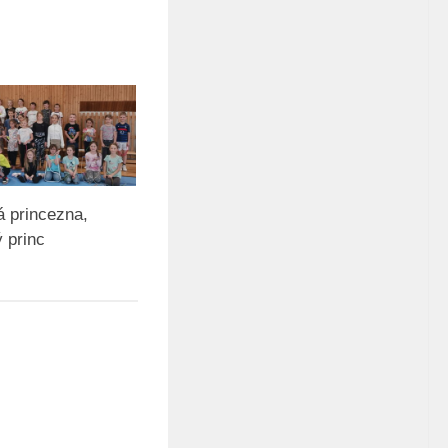
á princezna,
 princ