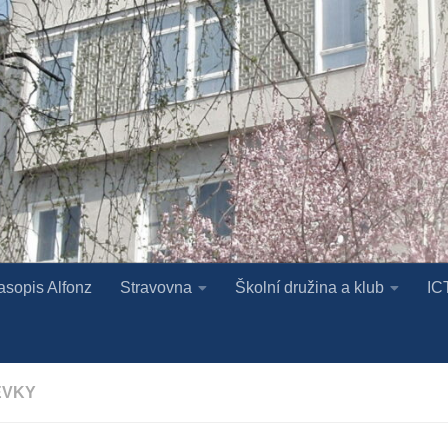
asopis Alfonz
Stravovna
Školní družina a klub
IC
ĚVKY