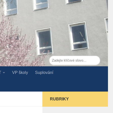
T
VP školy
Suplování
RUBRIKY