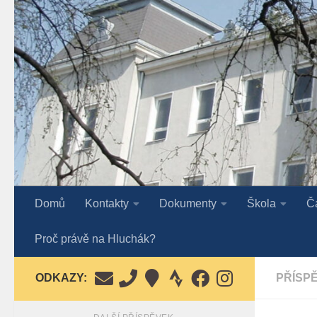
Skip to content
Domů
Kontakty
Dokumenty
Škola
Č
Proč právě na Hluchák?
ODKAZY:
PŘÍSP