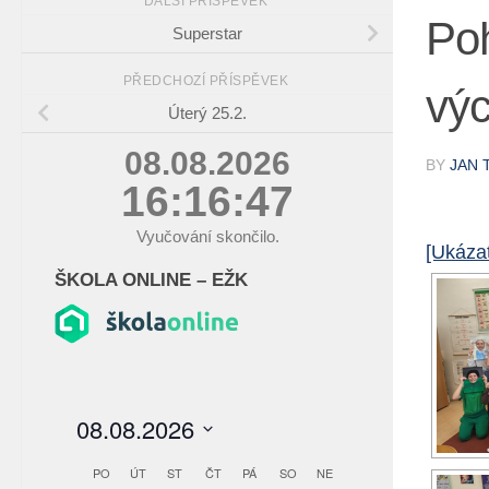
DALŠÍ PŘÍSPĚVEK
Poh
Superstar
PŘEDCHOZÍ PŘÍSPĚVEK
vý
Úterý 25.2.
08.08.2026
BY
JAN 
16:16:48
Vyučování skončilo.
[Ukázat
ŠKOLA ONLINE – EŽK