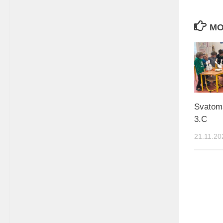
MO
Svatom
3.C
21.11.20