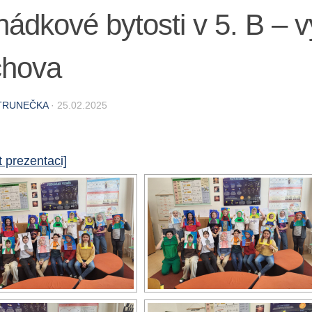
ádkové bytosti v 5. B – v
chova
TRUNEČKA
·
25.02.2025
 prezentaci]