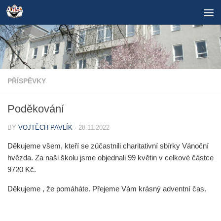
Skip to content
PŘÍSPĚVKY
Poděkování
BY
VOJTĚCH PAVLÍK
·
28.11.2022
Děkujeme všem, kteří se zúčastnili charitativní sbírky Vánoční
hvězda. Za naši školu jsme objednali 99 květin v celkové částce
9720 Kč.
Děkujeme , že pomáháte. Přejeme Vám krásný adventní čas.