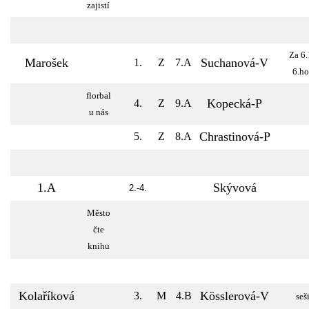
zajistí
Za 6.
Marošek
Suchanová-V
1.
Z
7.A
6.ho
florbal
Kopecká-P
4.
Z
9.A
u nás
Chrastinová-P
5.
Z
8.A
1.A
Skývová
2.-4.
Město
čte
knihu
Kolaříková
Kösslerová-V
3.
M
4.B
seši