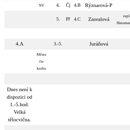
Rýznarová-P
4.
Čj
4.B
NV
zapí
Zaoralová
5.
Př
4.C
Hansma
4.A
Juráňová
3.-5.
Město
čte
knihu
Dnes není k
dispozici od
1.-5.hod.
Velká
tělocvična.