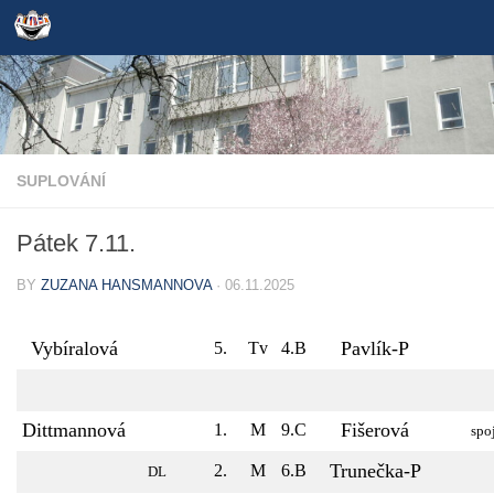
Skip to content
SUPLOVÁNÍ
Pátek 7.11.
BY
ZUZANA HANSMANNOVA
·
06.11.2025
Vybíralová
Pavlík-P
5.
Tv
4.B
Dittmannová
Fišerová
1.
M
9.C
spo
Trunečka-P
2.
M
6.B
DL