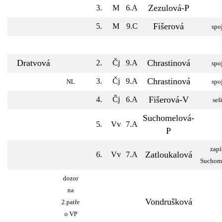
Zezulová-P
3.
M
6.A
Fišerová
5.
M
9.C
spo
Dratvová
Chrastinová
2.
Čj
9.A
spo
Chrastinová
3.
Čj
9.A
NL
spo
Fišerová-V
4.
Čj
6.A
seši
Suchomelová-
5.
Vv
7.A
P
zapí
Zatloukalová
6.
Vv
7.A
Suchom
dozor
na
Vondrušková
2.patře
o VP