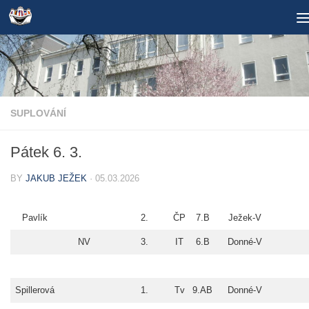
Skip to content
SUPLOVÁNÍ
Pátek 6. 3.
BY
JAKUB JEŽEK
·
05.03.2026
Pavlík
2.
ČP
7.B
Ježek-V
NV
3.
IT
6.B
Donné-V
Spillerová
1.
Tv
9.AB
Donné-V