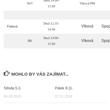
Druž.14.00-
NeV
Vlková-PM
15.00
Druž.12.35-
Vlková
Spoj
Fialová
14.00
Druž.14.00-
Vlková
Spoj
NV
15.00
MOHLO BY VÁS ZAJÍMAT...
Středa 5.3.
Pátek 8.11.
04.03.2025
07.11.2024