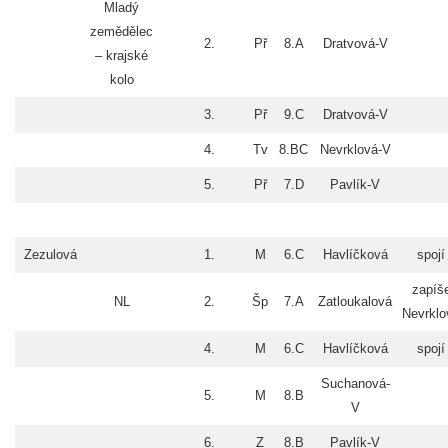
Mladý
zemědělec
2.
Př
8.A
Dratvová-V
– krajské
kolo
3.
Př
9.C
Dratvová-V
4.
Tv
8.BC
Nevrklová-V
5.
Př
7.D
Pavlík-V
Zezulová
1.
M
6.C
Havlíčková
spojí
zapíš
NL
2.
Šp
7.A
Zatloukalová
Nevrklo
4.
M
6.C
Havlíčková
spojí
Suchanová-
5.
M
8.B
V
6.
Z
8.B
Pavlík-V