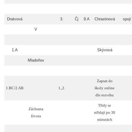
Dratvová
3.
Čj
9.A
Chrastinová
spojí
V
1.A
Skývová
Mladoňov
Zapsat do
1.BC/2.AB
1.,2.
školy online
dle rozvrhu
Třídy se
Záchrana
střídají po 30
života
minutách