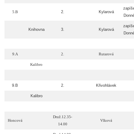
zapíš
5.B
2.
Kylarová
Donn
zapíš
Knihovna
3.
Kylarová
Donn
9.A
2.
Rutarová
Kalibro
9.B
2.
Křivohlávek
Kalibro
Druž.12.35-
Honcová
Vlková
14.00