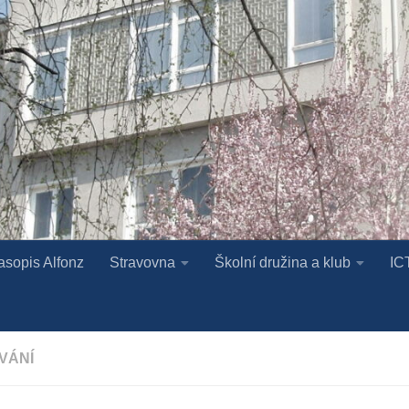
asopis Alfonz
Stravovna
Školní družina a klub
IC
VÁNÍ