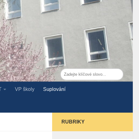
T
VP školy
Suplování
RUBRIKY