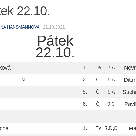
ek 22.10.
ANA HANSMANNOVA
·
21.10.2021
Pátek
22.10.
ková
Nevr
1.
Hv
7.A
Ditt
N
2.
Čj
9.A
Such
5.
Čj
9.A
Pavl
6.
Čj
9.C
icha
Ma
1.
Tv
7.D,C