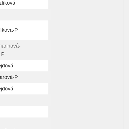
zlíková
říková-P
annová-
P
ejdová
arová-P
ejdová