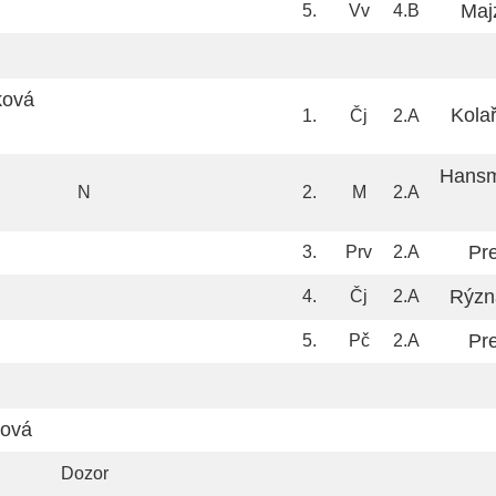
Maj
5.
Vv
4.B
ková
Kola
1.
Čj
2.A
.
Hansm
N
2.
M
2.A
Pr
3.
Prv
2.A
Rýzn
4.
Čj
2.A
Pr
5.
Pč
2.A
nová
Dozor