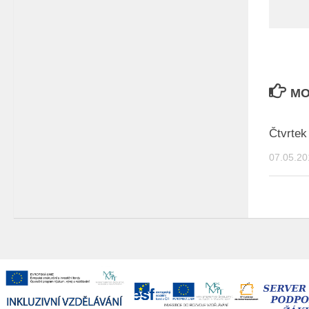
MO
Čtvrtek
07.05.20