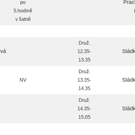
Prac
po
5.hodině
v šatně
Druž.
ová
Slád
12.35-
13.35
Druž.
Slád
NV
13.35-
14.35
Druž.
Slád
14.35-
15.05