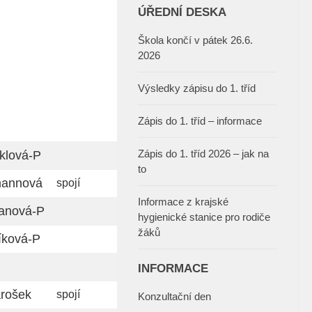
ÚŘEDNÍ DESKA
Škola končí v pátek 26.6.
2026
Výsledky zápisu do 1. tříd
Zápis do 1. tříd – informace
Zápis do 1. tříd 2026 – jak na
klová-P
to
mannová
spojí
Informace z krajské
anová-P
hygienické stanice pro rodiče
žáků
íková-P
INFORMACE
rošek
spojí
Konzultační den