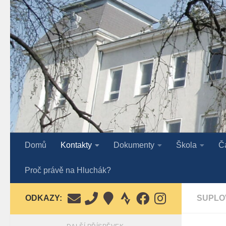
Skip to content
Domů
Kontakty
Dokumenty
Škola
Č
Proč právě na Hluchák?
ODKAZY:
SUPLO