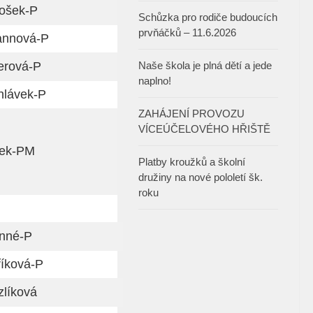
ošek-P
Schůzka pro rodiče budoucích
prvňáčků – 11.6.2026
annová-P
lerová-P
Naše škola je plná dětí a jede
naplno!
hlávek-P
ZAHÁJENÍ PROVOZU
VÍCEÚČELOVÉHO HŘIŠTĚ
ek-PM
Platby kroužků a školní
družiny na nové pololetí šk.
roku
nné-P
říková-P
zlíková