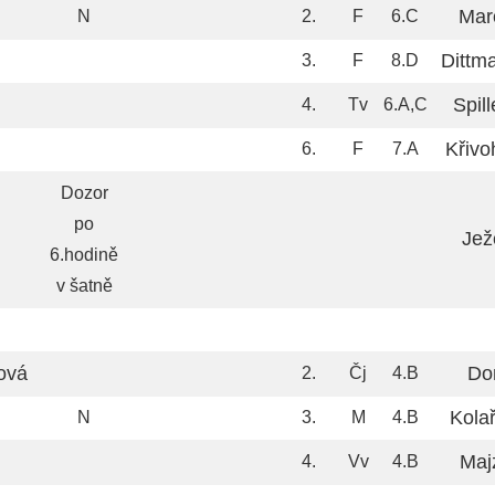
Mar
N
2.
F
6.C
Dittm
3.
F
8.D
Spil
4.
Tv
6.A,C
Křivo
6.
F
7.A
Dozor
po
Jež
6.hodině
v šatně
ová
Do
2.
Čj
4.B
Kola
N
3.
M
4.B
Maj
4.
Vv
4.B