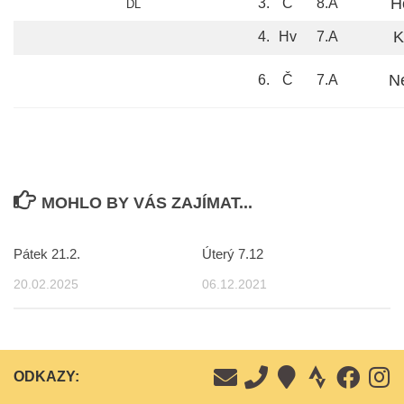
H
3.
Č
8.A
DL
K
4.
Hv
7.A
N
6.
Č
7.A
MOHLO BY VÁS ZAJÍMAT...
Pátek 21.2.
Úterý 7.12
20.02.2025
06.12.2021
ODKAZY: