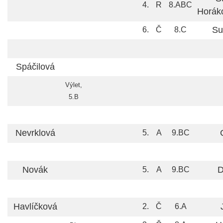
4.
R
8.ABC
Horák
Su
6.
Č
8.C
Spáčilová
Výlet,
5.B
Nevrklová
5.
A
9.BC
Novák
D
5.
A
9.BC
Havlíčková
2.
Č
6.A