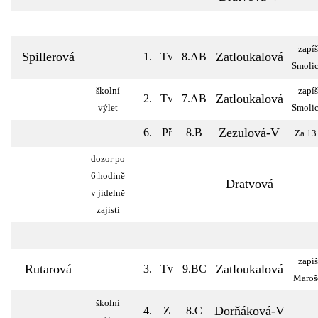
zapíš
Spillerová
Zatloukalová
1.
Tv
8.AB
Smoli
školní
zapíš
Zatloukalová
2.
Tv
7.AB
výlet
Smoli
Zezulová-V
6.
Př
8.B
Za 13.
dozor po
6.hodině
Dratvová
v jídelně
zajistí
zapíš
Rutarová
Zatloukalová
3.
Tv
9.BC
Maroš
školní
Dorňáková-V
4.
Z
8.C