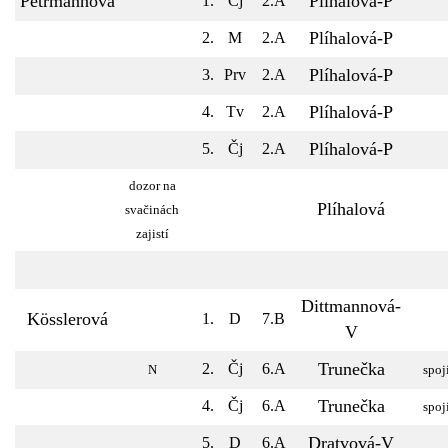
Petrmannová
Plíhalová-P
1.
Čj
2.A
Plíhalová-P
2.
M
2.A
Plíhalová-P
3.
Prv
2.A
Plíhalová-P
4.
Tv
2.A
Plíhalová-P
5.
Čj
2.A
dozor na
Plíhalová
svačinách
zajistí
Dittmannová-
Kösslerová
1.
D
7.B
V
Trunečka
2.
Čj
6.A
N
spoj
Trunečka
4.
Čj
6.A
spoj
Dratvová-V
5.
D
6.A