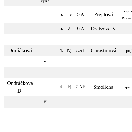
výlet
zapíš
Prejdová
5.
Tv
5.A
Rudec
Dratvová-V
6.
Z
6.A
Dorňáková
Chrastinová
4.
Nj
7.AB
spoj
V
Ondráčková
Smolicha
4.
Fj
7.AB
spoj
D.
V