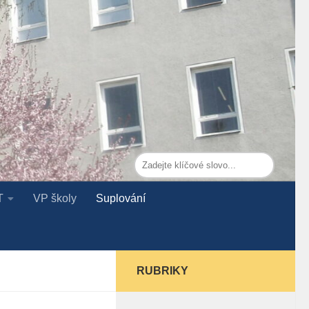
T
VP školy
Suplování
RUBRIKY