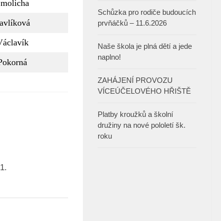
molicha
Schůzka pro rodiče budoucích
avlíková
prvňáčků – 11.6.2026
Václavík
Naše škola je plná dětí a jede
naplno!
Pokorná
ZAHÁJENÍ PROVOZU
VÍCEÚČELOVÉHO HŘIŠTĚ
Platby kroužků a školní
družiny na nové pololetí šk.
roku
1.