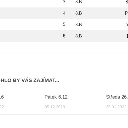
S
3.
8.B
P
4.
8.B
5.
8.B
6.
8.B
HLO BY VÁS ZAJÍMAT...
.6
Pátek 6.12.
Středa 26.
22
05.12.2019
25.01.2022