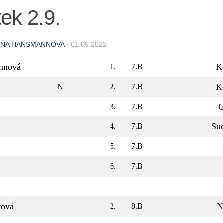
ek 2.9.
ANA HANSMANNOVA
·
01.09.2022
nnová
K
1.
7.B
K
N
2.
7.B
G
3.
7.B
Su
4.
7.B
5.
7.B
6.
7.B
rová
N
2.
8.B