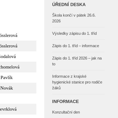
ÚŘEDNÍ DESKA
Škola končí v pátek 26.6.
2026
Výsledky zápisu do 1. tříd
össlerová
össlerová
Zápis do 1. tříd – informace
odalová
Zápis do 1. tříd 2026 – jak na
to
chomelová
Informace z krajské
Pavlík
hygienické stanice pro rodiče
Novák
žáků
INFORMACE
evrklová
Konzultační den