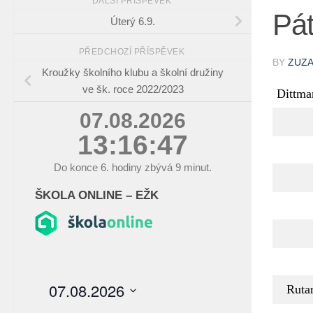
DALŠÍ PŘÍSPĚVEK
Pát
Úterý 6.9.
PŘEDCHOZÍ PŘÍSPĚVEK
BY
ZUZ
Kroužky školního klubu a školní družiny
ve šk. roce 2022/2023
Dittma
07.08.2026
13:16:48
Do konce
6.
hodiny zbývá
9
minut.
ŠKOLA ONLINE – EŽK
Ruta