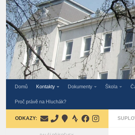
Skip to content
Domů
Kontakty
Dokumenty
Škola
Č
Proč právě na Hluchák?
ODKAZY:
SUPLO