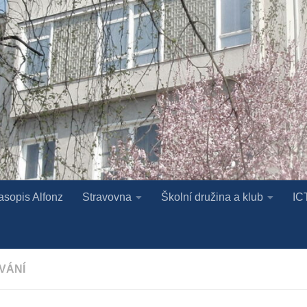
asopis Alfonz
Stravovna
Školní družina a klub
IC
VÁNÍ