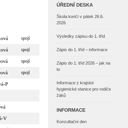
ÚŘEDNÍ DESKA
Škola končí v pátek 26.6.
2026
Výsledky zápisu do 1. tříd
ková
spojí
ková
spojí
Zápis do 1. tříd – informace
rová
spojí
Zápis do 1. tříd 2026 – jak na
to
rová
spojí
Informace z krajské
vá-P
hygienické stanice pro rodiče
žáků
vá
INFORMACE
á-V
Konzultační den