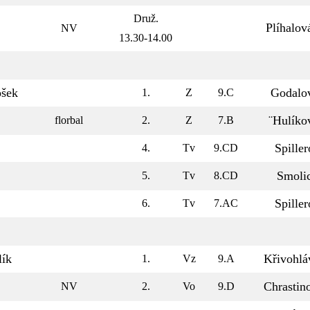
Druž.
Plíhalo
NV
13.30-14.00
šek
Godalo
1.
Z
9.C
¨Hulíko
florbal
2.
Z
7.B
Spille
4.
Tv
9.CD
Smoli
5.
Tv
8.CD
Spille
6.
Tv
7.AC
lík
Křivohlá
1.
Vz
9.A
Chrastin
NV
2.
Vo
9.D