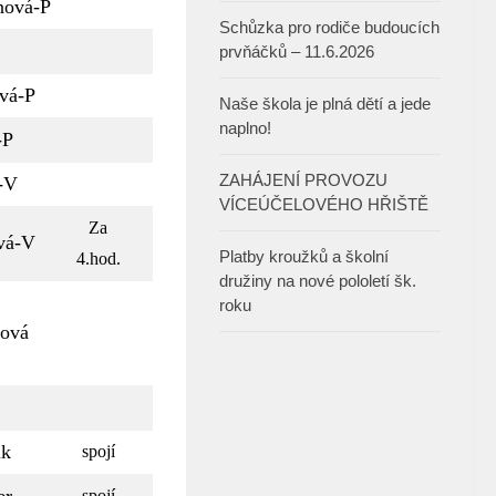
ová-P
Schůzka pro rodiče budoucích
prvňáčků – 11.6.2026
vá-P
Naše škola je plná dětí a jede
naplno!
-P
ZAHÁJENÍ PROVOZU
-V
VÍCEÚČELOVÉHO HŘIŠTĚ
Za
vá-V
Platby kroužků a školní
4.hod.
družiny na nové pololetí šk.
roku
ová
ák
spojí
spojí