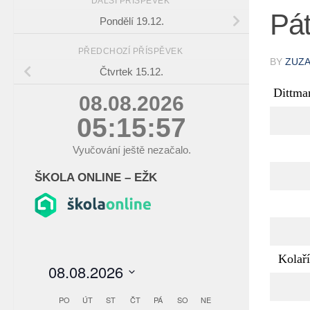
DALŠÍ PŘÍSPĚVEK
Pát
Pondělí 19.12.
PŘEDCHOZÍ PŘÍSPĚVEK
BY
ZUZ
Čtvrtek 15.12.
Dittma
08.08.2026
05:15:58
Vyučování ještě nezačalo.
ŠKOLA ONLINE – EŽK
Kolař