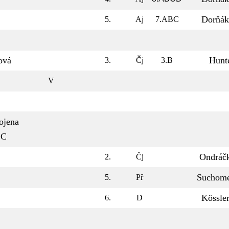
Dorňák
5.
Aj
7.ABC
ová
Hunt
3.
Čj
3.B
V
ojena
.C
Ondráč
2.
Čj
Suchome
5.
Př
Kössle
6.
D