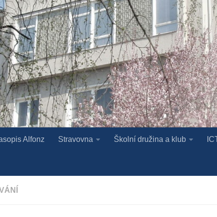
asopis Alfonz
Stravovna
Školní družina a klub
IC
VÁNÍ