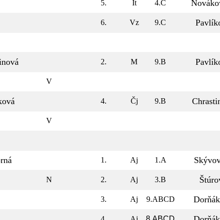
Nováko
5.
It
4.C
Pavlík
6.
Vz
9.C
inová
Pavlík
2.
M
9.B
V
ková
Chrasti
4.
Čj
9.B
V
rná
Skývov
1.
Aj
1.A
Štúro
N
2.
Aj
3.B
Dorňák
3.
Aj
9.ABCD
Dorňák
4.
Aj
8.ABCD