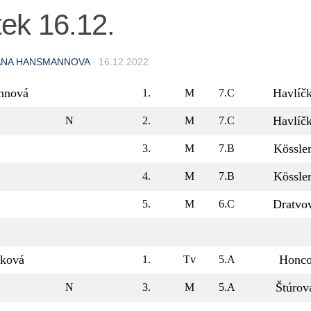
ek 16.12.
ANA HANSMANNOVA
·
16.12.2022
nnová
Havlíč
1.
M
7.C
Havlíč
N
2.
M
7.C
Kössle
3.
M
7.B
Kössle
4.
M
7.B
Dratvo
5.
M
6.C
íková
Honco
1.
Tv
5.A
Štúrov
N
3.
M
5.A