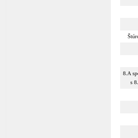
Štúr
8.A sp
s 8