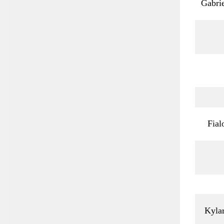
Gabri
Fial
Kyla