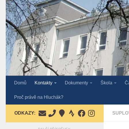
Skip to content
Domů
Kontakty
Dokumenty
Škola
Č
Proč právě na Hluchák?
ODKAZY:
SUPLO