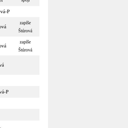
er
vá-P
zapíše
ová
Štúrová
zapíše
ová
Štúrová
vá
vá-P