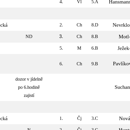
Hansmann
4.
Vl
5.A
cká
Nevrklo
2.
Ch
8.D
Motl
ND
3.
Ch
8.B
Ježek
5.
M
6.B
Pavlíko
6.
Ch
9.B
dozor v jídelně
Suchan
po 6.hodině
zajistí
cká
Nov
1.
Čj
3.C
N
2.
Čj
3.C