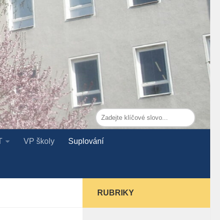
T
VP školy
Suplování
RUBRIKY