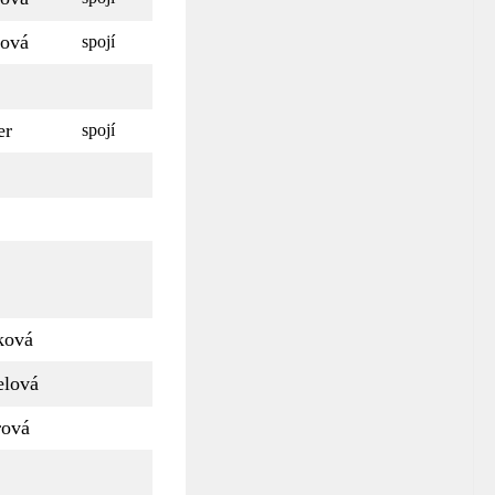
ová
spojí
er
spojí
ková
lová
rová