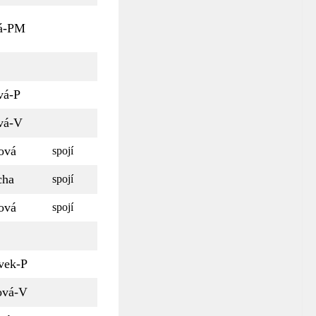
vá-PM
vá-P
vá-V
rová
spojí
cha
spojí
rová
spojí
vek-P
ová-V