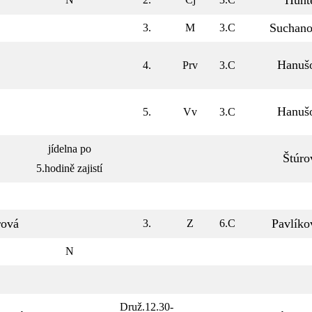
Hunt
Suchano
3.
M
3.C
Hanuš
4.
Prv
3.C
Hanuš
5.
Vv
3.C
jídelna po
Štúro
5.hodině zajistí
rová
Pavlíko
3.
Z
6.C
N
Druž.12.30-