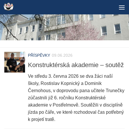
Skip to content
PŘÍSPĚVKY
09.06.2026
Konstruktérská akademie – soutěž
Ve středu 3. června 2026 se dva žáci naší
školy, Rostislav Kopnický a Dominik
Černohous, v doprovodu pana učitele Trunečky
zúčastnili již 6. ročníku Konstruktérské
akademie v Postřelmově. Soutěžili v disciplíně
jízda po čáře, ve které rozhodoval čas potřebný
k projetí tratě.