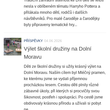
Tradiční zahradní slavnost ke Dni dětí se letos
nesla v oblíbeném tématu Harryho Pottera a
přilákala mnoho dětí, rodičů i dalších
návštěvníků. Pro malé čaroděje a čarodějky
byly připraveny tematické hry...
PŘÍSPĚVKY
04.06.2026
Výlet školní družiny na Dolní
Moravu
Děti ze školní družiny si užily krásný výlet na
Dolní Moravu. Naším cílem byl Mléčný pramen,
ke kterému jsme se vydali příjemnou
procházkou lesem. Cestou děti plnily různé
zábavné úkoly, při kterých si procvičily svou
šikovnost, postřeh i spolupráci. Po cestě jsme
obdivovaly krásnou přírodu a užívali si pobyt
ne...