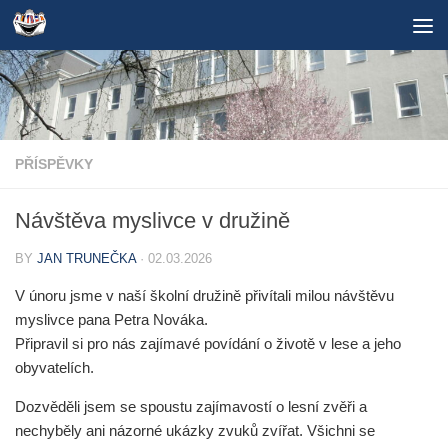
Skip to content
PŘÍSPĚVKY
Návštěva myslivce v družině
BY
JAN TRUNEČKA
·
02.03.2026
V únoru jsme v naší školní družině přivítali milou návštěvu
myslivce pana Petra Nováka.
Připravil si pro nás zajímavé povídání o životě v lese a jeho
obyvatelích.
Dozvěděli jsem se spoustu zajímavostí o lesní zvěři a
nechyběly ani názorné ukázky zvuků zvířat. Všichni se