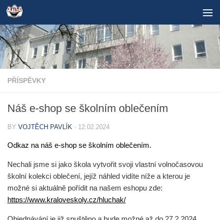
Skip to content
PŘÍSPĚVKY
Náš e-shop se školním oblečením
BY
VOJTĚCH PAVLÍK
·
12.02.2024
Odkaz na náš e-shop se školním oblečením.
Nechali jsme si jako škola vytvořit svoji vlastní volnočasovou
školní kolekci oblečení, jejíž náhled vidíte níže a kterou je
možné si aktuálně pořídit na našem eshopu zde:
https://www.kraloveskoly.cz/hluchak/
Objednávání je již spuštěno a bude možné až do
27.2.2024.