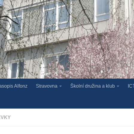
asopis Alfonz
Stravovna
Školní družina a klub
IC
ĚVKY