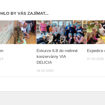
HLO BY VÁS ZAJÍMAT...
en
Exkurze 6.B do rodinné
Expedice 
konzervárny VIA
19
07.03.2026
DELICIA
24.02.2020