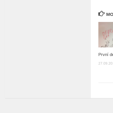
MO
První d
27.09.20