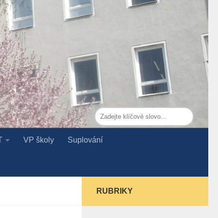
T
VP školy
Suplování
RUBRIKY