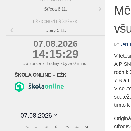
DALŠÍ PŘÍSPĚVEK
Měs
Středa 6.11.
PŘEDCHOZÍ PŘÍSPĚVEK
vš
Úterý 5.11.
07.08.2026
BY
JAN 
14:15:29
V letoš
Do konce
7.
hodiny zbývá
0
minut.
A PÍSN
ročník 
ŠKOLA ONLINE – EŽK
7.B a L
V soutě
soutěž
tímto k
Origin
středis