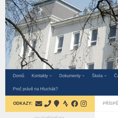
Skip to content
Domů
Kontakty
Dokumenty
Škola
Č
Proč právě na Hluchák?
ODKAZY:
PŘÍSP