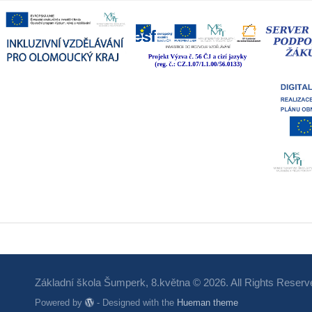
Základní škola Šumperk, 8.května © 2026. All Rights Reserv
Powered by
- Designed with the
Hueman theme