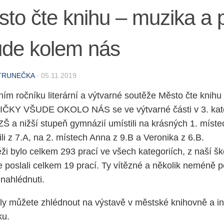
to čte knihu – muzika a 
ude kolem nás
TRUNEČKA
·
05.11.2019
ním ročníku literární a výtvarné soutěže Město čte kni
IČKY VŠUDE OKOLO NÁS se ve výtvarné části v 3. kateg
ZŠ a nižší stupeň gymnázií umístili na krásných 1. míst
ili z 7.A, na 2. místech Anna z 9.B a Veronika z 6.B.
ži bylo celkem 293 prací ve všech kategoriích, z naší š
e poslali celkem 19 prací. Ty vítězné a několik neméně
 nahlédnuti.
ály můžete zhlédnout na výstavě v městské knihovně a 
ku.