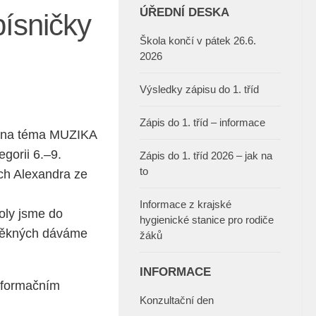
ÚŘEDNÍ DESKA
písničky
Škola končí v pátek 26.6.
2026
Výsledky zápisu do 1. tříd
Zápis do 1. tříd – informace
hu na téma MUZIKA
orii 6.–9.
Zápis do 1. tříd 2026 – jak na
to
ech Alexandra ze
Informace z krajské
koly jsme do
hygienické stanice pro rodiče
 pěkných dáváme
žáků
INFORMACE
informačním
Konzultační den