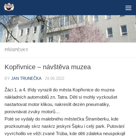
Skip to content
PŘÍSPĚVKY
Kopřivnice – návštěva muzea
BY
JAN TRUNEČKA
·
29.06.2022
Žáci 1. a 4. třídy vyrazili do města Kopřivnice do muzea
nákladních automobilů zn. Tatra. Děti si mohly vyzkoušet
nastartovat motor klikou, nakreslit dezén pneumatiky,
porovnávat zvuky motorů…
Poté se vydaly do malebného městečka Štramberku, kde
prozkoumaly skrz naskrz jeskyni Šipku i celý park. Putování
vyvrcholilo ve věži zvané Trúba, kde děti zdaleka neuspokojil