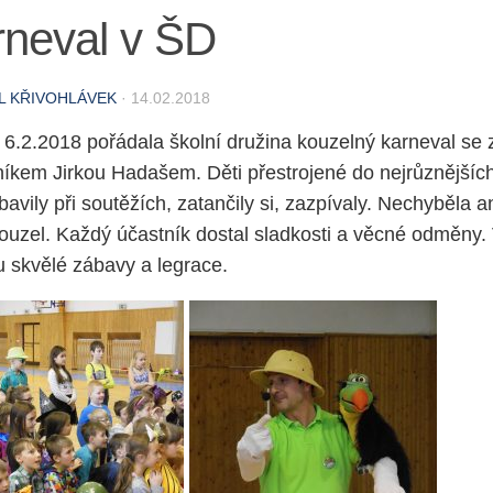
rneval v ŠD
L KŘIVOHLÁVEK
·
14.02.2018
ý 6.2.2018 pořádala školní družina kouzelný karneval s
níkem Jirkou Hadašem. Děti přestrojené do nejrůznější
bavily při soutěžích, zatančily si, zazpívaly. Nechyběla 
ouzel. Každý účastník dostal sladkosti a věcné odměny. V
 skvělé zábavy a legrace.