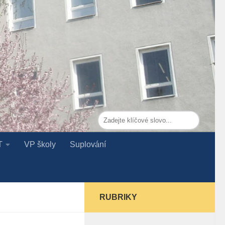
T
VP školy
Suplování
RUBRIKY