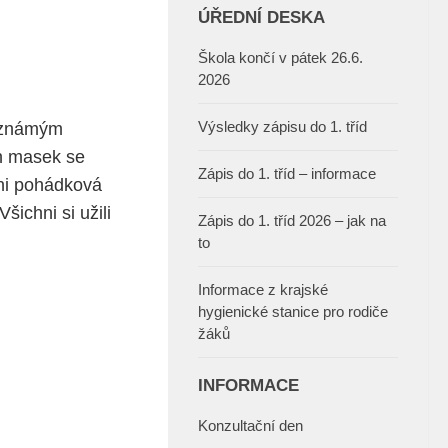
ÚŘEDNÍ DESKA
Škola končí v pátek 26.6.
2026
Výsledky zápisu do 1. tříd
e známým
ch masek se
Zápis do 1. tříd – informace
ani pohádková
šichni si užili
Zápis do 1. tříd 2026 – jak na
to
Informace z krajské
hygienické stanice pro rodiče
žáků
INFORMACE
Konzultační den