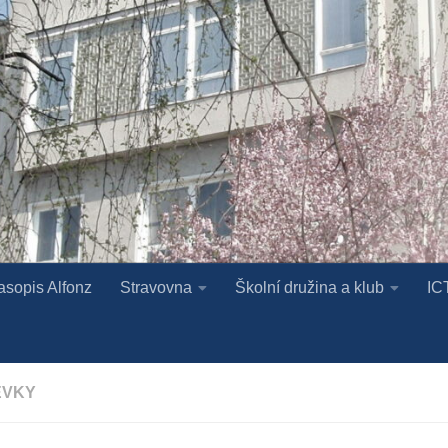
asopis Alfonz
Stravovna
Školní družina a klub
IC
ĚVKY