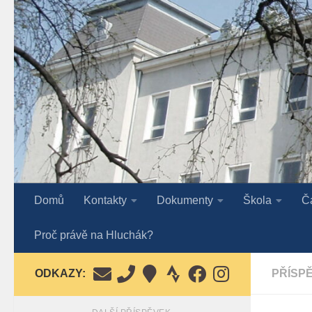
Skip to content
Domů
Kontakty
Dokumenty
Škola
Č
Proč právě na Hluchák?
ODKAZY:
PŘÍSP