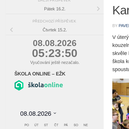
DALŠÍ PŘÍSPĚVEK
Ka
Pátek 16.2.
PŘEDCHOZÍ PŘÍSPĚVEK
BY
PAVE
Čtvrtek 15.2.
V úter
08.08.2026
kouzel
05:23:52
skvěle 
škola k
Vyučování ještě nezačalo.
spoustu
ŠKOLA ONLINE – EŽK