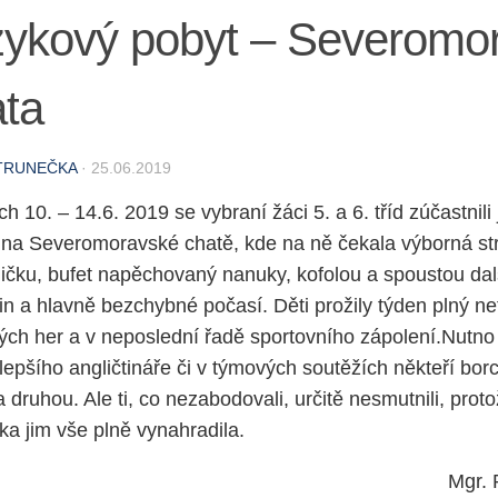
zykový pobyt – Severomo
ata
TRUNEČKA
·
25.06.2019
h 10. – 14.6. 2019 se vybraní žáci 5. a 6. tříd zúčastnil
 na Severomoravské chatě, kde na ně čekala výborná st
ičku, bufet napěchovaný nanuky, kofolou a spoustou dal
in a hlavně bezchybné počasí.
Děti prožily týden plný ne
ých her a v neposlední řadě sportovního zápolení.Nutno ří
ejlepšího angličtináře či v týmových soutěžích někteří borc
 druhou. Ale ti, co nezabodovali, určitě nesmutnili, pro
ka jim vše plně vynahradila.
Mgr. 