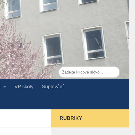
T
VP školy
Suplování
RUBRIKY