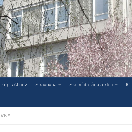
asopis Alfonz
Stravovna
Školní družina a klub
IC
ĚVKY