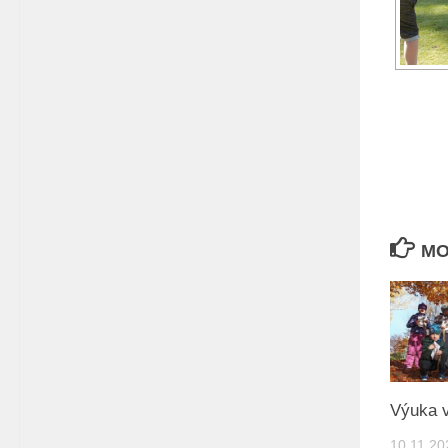
MO
Výuka v
10.11.20