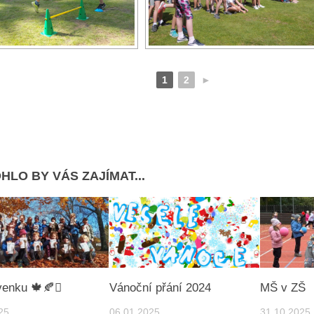
1
2
►
HLO BY VÁS ZAJÍMAT...
enku 🍁🍂🪾
Vánoční přání 2024
MŠ v ZŠ
25
06.01.2025
31.10.2025