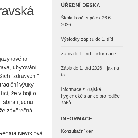
ÚŘEDNÍ DESKA
ravská
Škola končí v pátek 26.6.
2026
Výsledky zápisu do 1. tříd
Zápis do 1. tříd – informace
i jazykového
rava, ubytování
Zápis do 1. tříd 2026 – jak na
to
ších “zdravých “
tradiční výuky,
Informace z krajské
ci, že v boji o
hygienické stanice pro rodiče
i sbírali jednu
žáků
tože závěrečná
INFORMACE
Konzultační den
Renata Nevrklová