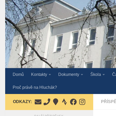
Skip to content
Domů
Kontakty
Dokumenty
Škola
Č
Proč právě na Hluchák?
ODKAZY:
PŘÍSP