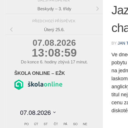
DALŠÍ PŘÍSPĚVEK
Ja
Beskydy – 3. třídy
PŘEDCHOZÍ PŘÍSPĚVEK
ch
Úterý 25.6.
07.08.2026
BY
JAN 
13:09:00
Ve dnec
Do konce
6.
hodiny zbývá
17
minut.
pobytu
na jedn
ŠKOLA ONLINE – EŽK
laskom
anglick
titul n
cenu za
diskoté