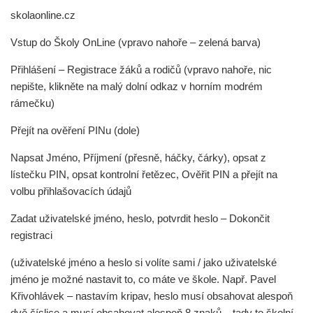
skolaonline.cz
Vstup do Školy OnLine (vpravo nahoře – zelená barva)
Přihlášení – Registrace žáků a rodičů (vpravo nahoře, nic
nepište, klikněte na malý dolní odkaz v horním modrém
rámečku)
Přejít na ověření PINu (dole)
Napsat Jméno, Příjmení (přesně, háčky, čárky), opsat z
lístečku PIN, opsat kontrolní řetězec, Ověřit PIN a přejít na
volbu přihlašovacích údajů
Zadat uživatelské jméno, heslo, potvrdit heslo – Dokončit
registraci
(uživatelské jméno a heslo si volíte sami / jako uživatelské
jméno je možné nastavit to, co máte ve škole. Např. Pavel
Křivohlávek – nastavím kripav, heslo musí obsahovat alespoň
dvě číslice a musí obsahovat alespoň 8 znaků – tady to školní