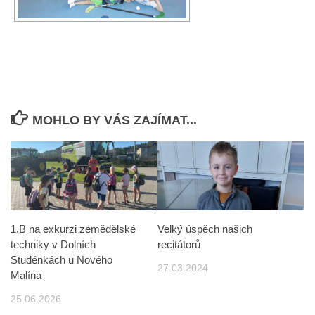
MOHLO BY VÁS ZAJÍMAT...
1.B na exkurzi zemědělské
Velký úspěch našich
techniky v Dolních
recitátorů
Studénkách u Nového
27.03.2024
Malína
25.06.2026