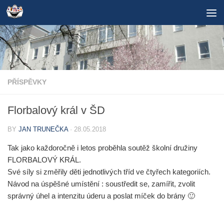
Skip to content
PŘÍSPĚVKY
Florbalový král v ŠD
BY
JAN TRUNEČKA
·
28.05.2018
Tak jako každoročně i letos proběhla soutěž školní družiny
FLORBALOVÝ KRÁL.
Své síly si změřily děti jednotlivých tříd ve čtyřech kategoriích.
Návod na úspěšné umístění : soustředit se, zamířit, zvolit
správný úhel a intenzitu úderu a poslat míček do brány 🙂