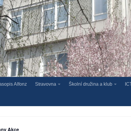
asopis Alfonz
Stravovna
Školní družina a klub
IC
hny Akce