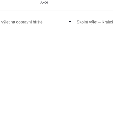
Akce
výlet na dopravní hřiště
Školní výlet – Krali