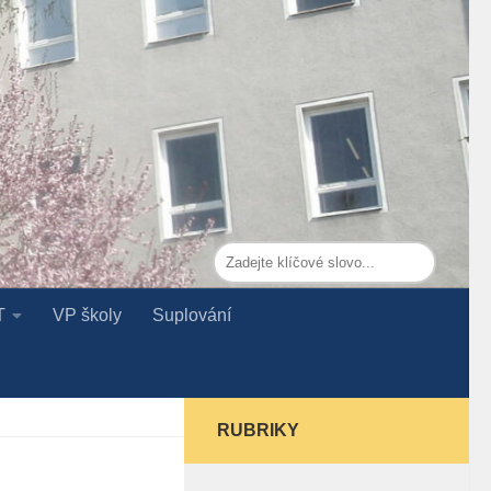
T
VP školy
Suplování
RUBRIKY