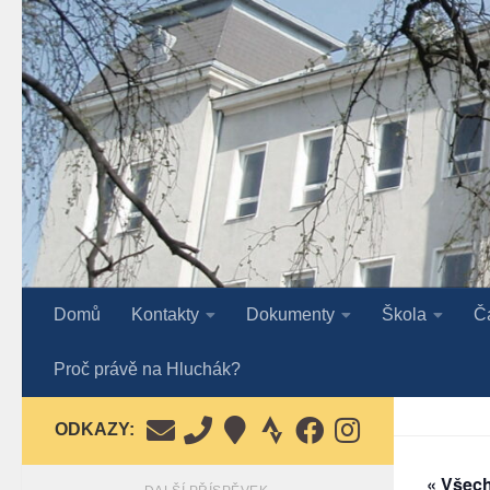
Skip to content
Domů
Kontakty
Dokumenty
Škola
Č
Proč právě na Hluchák?
ODKAZY:
« Všec