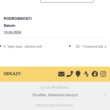
PODROBNOSTI
Datum:
16.04.2024
Týden akce ,,Ukliďme svět“
ŠD – Florbalový král
ODKAZY:
DALŠÍ PŘÍSPĚVEK
Osvětim, historická exkurze
PŘEDCHOZÍ PŘÍSPĚVEK