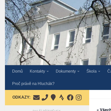
Skip to content
Domů
Kontakty
Dokumenty
Škola
Č
Proč právě na Hluchák?
ODKAZY:
« Všec