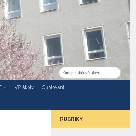
T
VP školy
Suplování
RUBRIKY