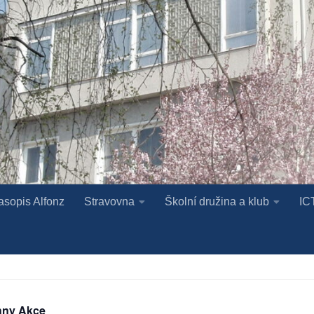
asopis Alfonz
Stravovna
Školní družina a klub
IC
hny Akce