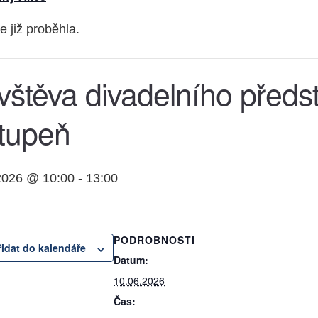
e již proběhla.
štěva divadelního předs
stupeň
2026 @ 10:00
-
13:00
PODROBNOSTI
řidat do kalendáře
Datum:
10.06.2026
Čas: