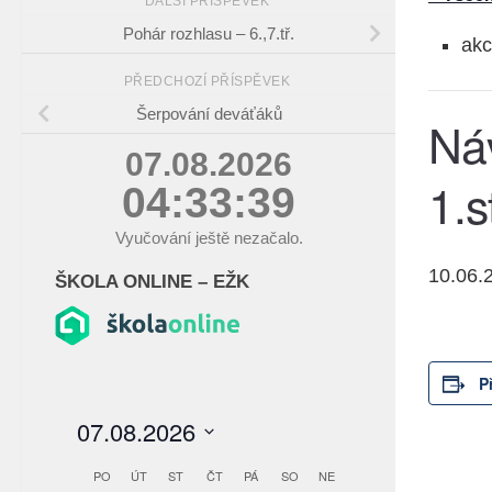
DALŠÍ PŘÍSPĚVEK
Pohár rozhlasu – 6.,7.tř.
akc
PŘEDCHOZÍ PŘÍSPĚVEK
Šerpování deváťáků
Náv
07.08.2026
1.
04:33:40
Vyučování ještě nezačalo.
10.06.
ŠKOLA ONLINE – EŽK
P