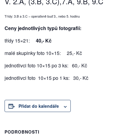
V. 2.A, (3.B, 3.C),7.A, 9.B, 9.C
Třídy: 3.B a 3.C – operativně buď 3., nebo 5. hodinu
Ceny jednotlivých typů fotografií:
třídy 15×21:
40,- Kč
malé skupinky foto 10×15: 25,- Kč
jednotlivci foto 10×15 po 3 ks: 60,- Kč
jednotlivci foto 10×15 po 1 ks: 30,- Kč
Přidat do kalendáře
PODROBNOSTI