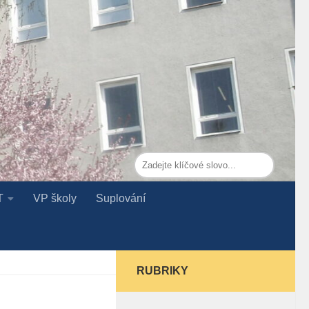
T
VP školy
Suplování
RUBRIKY