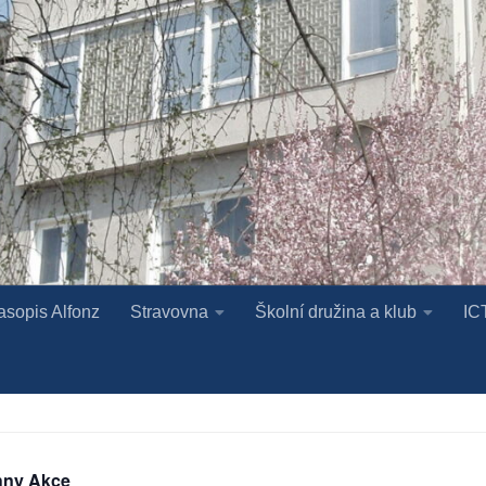
asopis Alfonz
Stravovna
Školní družina a klub
IC
hny Akce