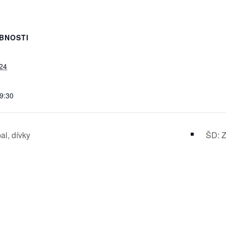
BNOSTI
24
09:30
al, dívky
ŠD: Z