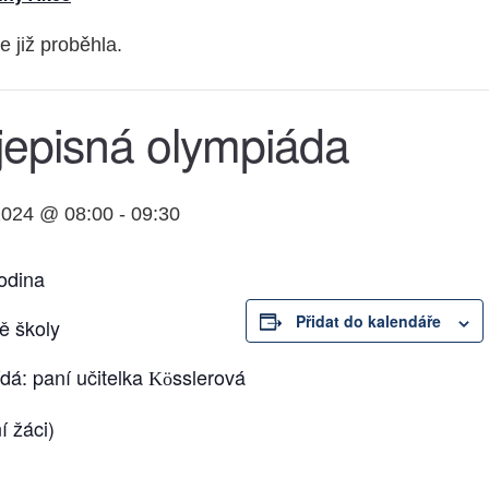
e již proběhla.
jepisná olympiáda
2024 @ 08:00
-
09:30
hodina
Přidat do kalendáře
ně školy
dá: paní učitelka
sslerová
Kö
í žáci)