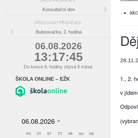
DALŠÍ PŘÍSPĚVEK
Konzultační den
akc
PŘEDCHOZÍ PŘÍSPĚVEK
Bubnovačka, 2. hodina
Dě
06.08.2026
13:17:46
28.11.
Do konce
6.
hodiny zbývá
8
minut.
1., 2. 
ŠKOLA ONLINE – EŽK
v jídel
Odpoví
(vybran