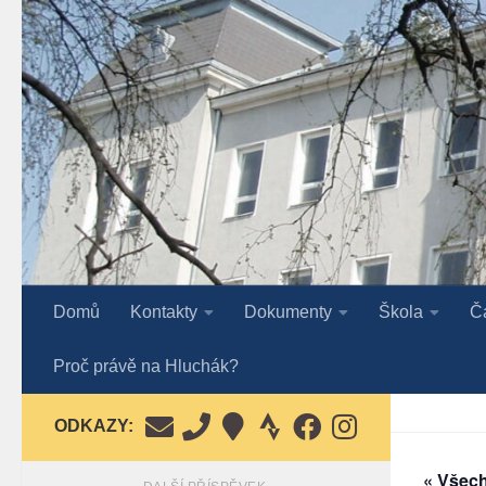
Skip to content
Domů
Kontakty
Dokumenty
Škola
Č
Proč právě na Hluchák?
ODKAZY:
« Všec