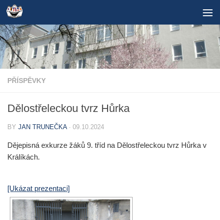
Skip to content
PŘÍSPĚVKY
Dělostřeleckou tvrz Hůrka
BY
JAN TRUNEČKA
·
09.10.2024
Dějepisná exkurze žáků 9. tříd na Dělostřeleckou tvrz Hůrka v
Králíkách.
[Ukázat prezentaci]