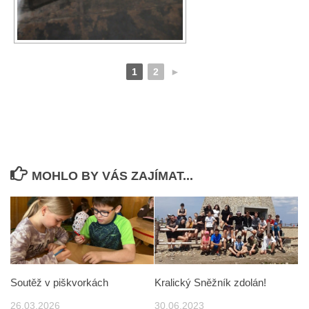
1
2
►
MOHLO BY VÁS ZAJÍMAT...
Soutěž v piškvorkách
Kralický Sněžník zdolán!
26.03.2026
30.06.2023