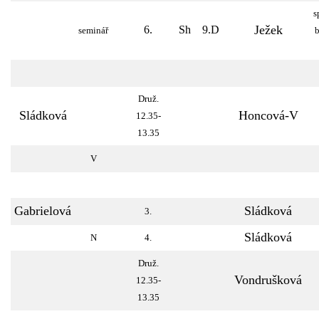
s
Ježek
6.
Sh
9.D
seminář
Druž.
Sládková
Honcová-V
12.35-
13.35
V
Gabrielová
Sládková
3.
Sládková
N
4.
Druž.
Vondrušková
12.35-
13.35