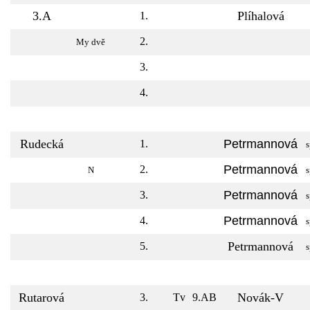
3.A
Plíhalová
1.
2.
My dvě
3.
4.
Rudecká
Petrmannová
1.
s
Petrmannová
2.
N
s
Petrmannová
3.
s
Petrmannová
4.
s
Petrmannová
5.
s
Rutarová
Novák-V
3.
Tv
9.AB