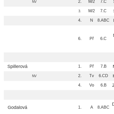
2.
M/2
7.C
NV
M/2
7.C
3.
4.
N
8.ABC
6.
Př
6.C
Spillerová
1.
Př
7.B
2.
Tv
6.CD
NV
4.
Vo
6.B
Godalová
1.
A
8.ABC