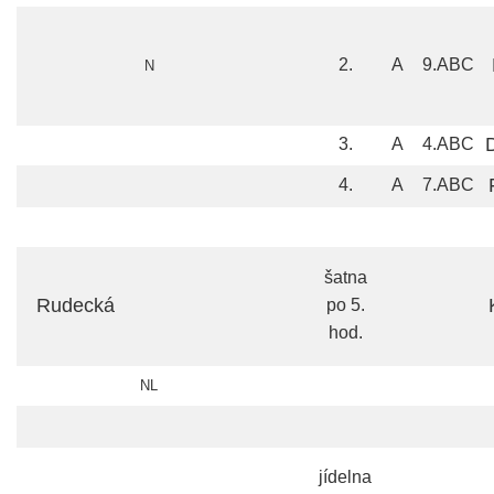
2.
A
9.ABC
N
3.
A
4.ABC
4.
A
7.ABC
šatna
Rudecká
po 5.
hod.
NL
jídelna