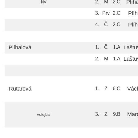
Plíh
2.
M
2.C
NV
Plíh
3.
Prv
2.C
Plíh
4.
Č
2.C
Plíhalová
Laštu
1.
Č
1.A
Laštu
2.
M
1.A
Rutarová
Václ
1.
Z
6.C
Mar
3.
Z
9.B
volejbal