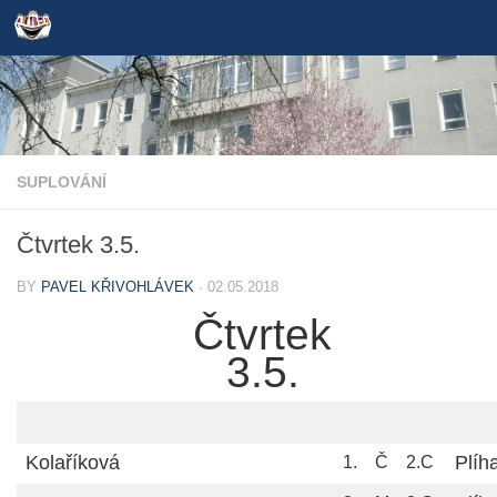
Skip to content
SUPLOVÁNÍ
Čtvrtek 3.5.
BY
PAVEL KŘIVOHLÁVEK
·
02.05.2018
Čtvrtek
3.5.
Kolaříková
Plíh
1.
Č
2.C