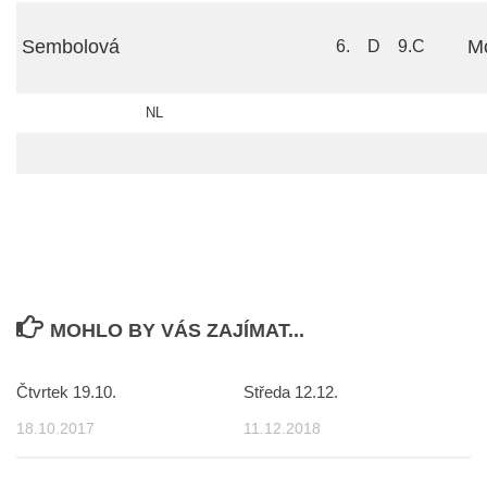
Sembolová
Mo
6.
D
9.C
NL
MOHLO BY VÁS ZAJÍMAT...
Čtvrtek 19.10.
Středa 12.12.
18.10.2017
11.12.2018