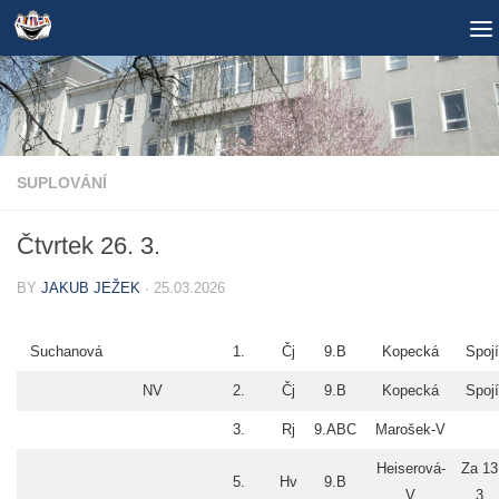
Skip to content
SUPLOVÁNÍ
Čtvrtek 26. 3.
BY
JAKUB JEŽEK
·
25.03.2026
Suchanová
1.
Čj
9.B
Kopecká
Spojí
NV
2.
Čj
9.B
Kopecká
Spojí
3.
Rj
9.ABC
Marošek-V
Heiserová-
Za 13
5.
Hv
9.B
V
3.