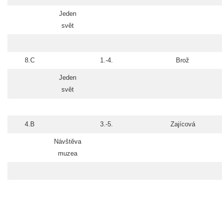
Jeden
svět
8.C
1.-4.
Brož
Jeden
svět
4.B
3.-5.
Zajícová
Návštěva
muzea