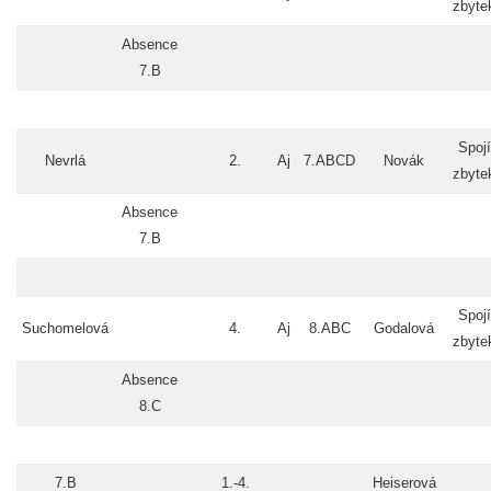
zbyte
Absence
7.B
Spojí
Nevrlá
2.
Aj
7.ABCD
Novák
zbyte
Absence
7.B
Spojí
Suchomelová
4.
Aj
8.ABC
Godalová
zbyte
Absence
8.C
7.B
1.-4.
Heiserová