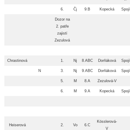
6.
Čj
9.B
Kopecká
Spojí
Dozor na
2. patře
zajistí
Zezulová
Chrastinová
1.
Nj
8.ABC
Dorňáková
Spojí
N
3.
Nj
9.ABC
Dorňáková
Spojí
5.
M
8.A
Zezulová-V
6.
M
9.A
Kopecká
Spojí
Kösslerová-
Heiserová
2.
Vo
6.C
V