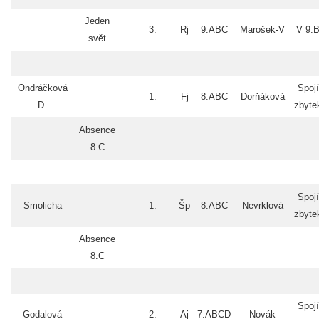
Jeden
3.
Rj
9.ABC
Marošek-V
V 9.
svět
Ondráčková
Spojí
1.
Fj
8.ABC
Dorňáková
D.
zbyte
Absence
8.C
Spojí
Smolicha
1.
Šp
8.ABC
Nevrklová
zbyte
Absence
8.C
Spojí
Godalová
2.
Aj
7.ABCD
Novák