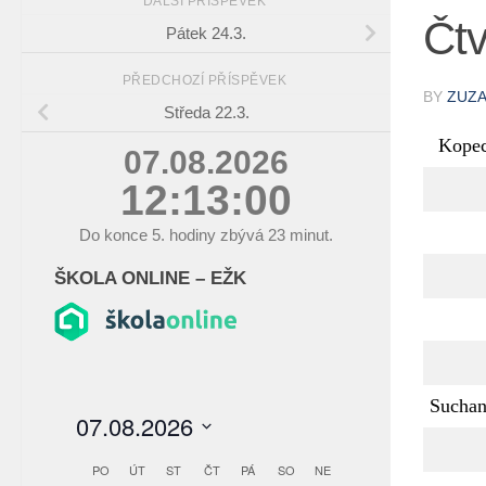
DALŠÍ PŘÍSPĚVEK
Čtv
Pátek 24.3.
PŘEDCHOZÍ PŘÍSPĚVEK
BY
ZUZ
Středa 22.3.
Kope
07.08.2026
12:13:00
Do konce
5.
hodiny zbývá
23
minut.
ŠKOLA ONLINE – EŽK
Sucha