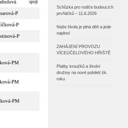
mbolová
spojí
Schůzka pro rodiče budoucích
narová-P
prvňáčků – 11.6.2026
íčková-P
Naše škola je plná dětí a jede
naplno!
stinová-P
ZAHÁJENÍ PROVOZU
VÍCEÚČELOVÉHO HŘIŠTĚ
dková-PM
Platby kroužků a školní
družiny na nové pololetí šk.
roku
dková-PM
dková-PM