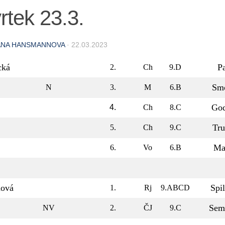
rtek 23.3.
ANA HANSMANNOVA
·
22.03.2023
cká
P
2.
Ch
9.D
Smo
N
3.
M
6.B
God
4.
Ch
8.C
Tru
5.
Ch
9.C
Ma
6.
Vo
6.B
nová
Spi
1.
Rj
9.ABCD
Sem
NV
2.
ČJ
9.C