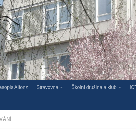
asopis Alfonz
Stravovna
Školní družina a klub
IC
VÁNÍ