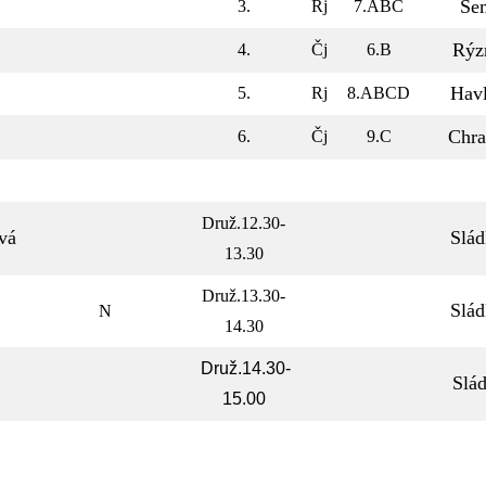
Se
3.
Rj
7.ABC
Rýz
4.
Čj
6.B
Havl
5.
Rj
8.ABCD
Chra
6.
Čj
9.C
Druž.12.30-
vá
Slá
13.30
Druž.13.30-
Slá
N
14.30
Druž.14.30-
Slá
15.00