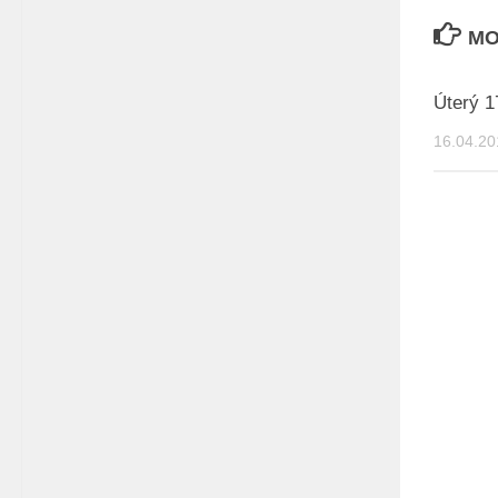
MO
Úterý 1
16.04.20