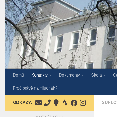
Skip to content
Domů
Kontakty
Dokumenty
Škola
Č
Proč právě na Hluchák?
ODKAZY:
SUPLO