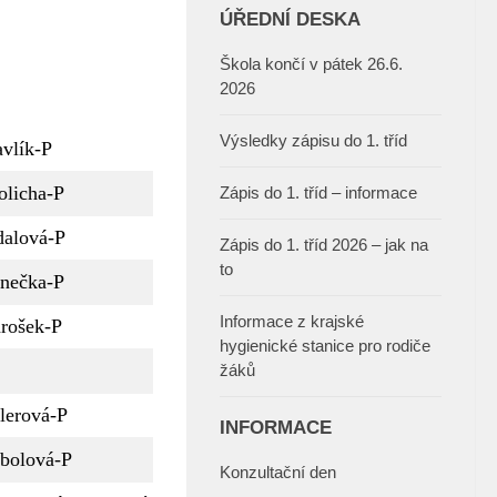
ÚŘEDNÍ DESKA
Škola končí v pátek 26.6.
2026
Výsledky zápisu do 1. tříd
avlík-P
licha-P
Zápis do 1. tříd – informace
alová-P
Zápis do 1. tříd 2026 – jak na
to
nečka-P
Informace z krajské
rošek-P
hygienické stanice pro rodiče
žáků
llerová-P
INFORMACE
bolová-P
Konzultační den