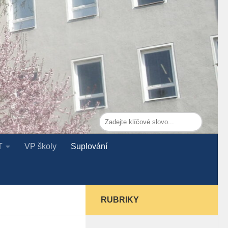
T
VP školy
Suplování
RUBRIKY