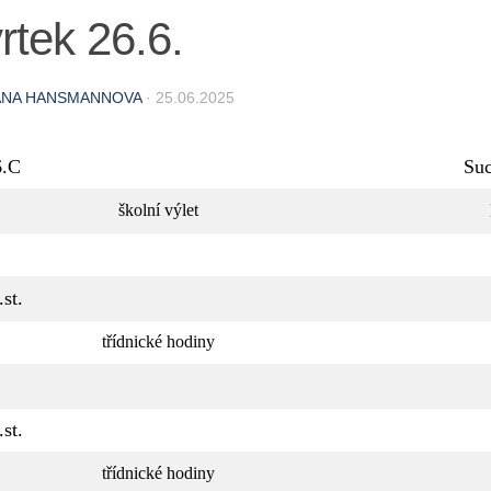
rtek 26.6.
ANA HANSMANNOVA
·
25.06.2025
6.C
Su
školní výlet
.st.
třídnické hodiny
.st.
třídnické hodiny