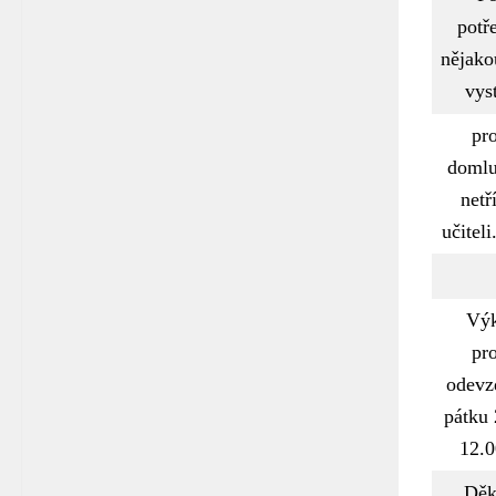
potř
nějako
vyst
pr
domlu
netř
učiteli
Výk
pr
odevz
pátku 
12.0
Děk