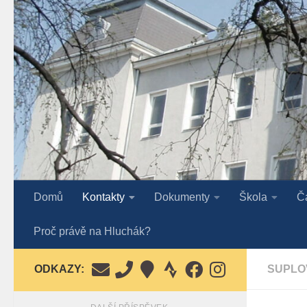
Skip to content
Domů
Kontakty
Dokumenty
Škola
Č
Proč právě na Hluchák?
ODKAZY:
SUPLO