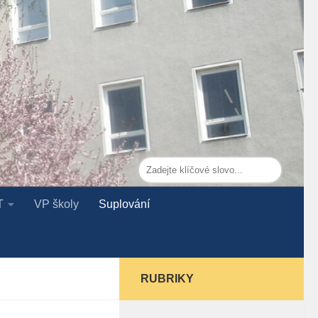
T
VP školy
Suplování
RUBRIKY