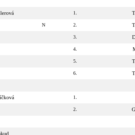
lerová
T
1.
T
N
2.
D
3.
4.
T
5.
T
6.
íčková
1.
G
2.
okud