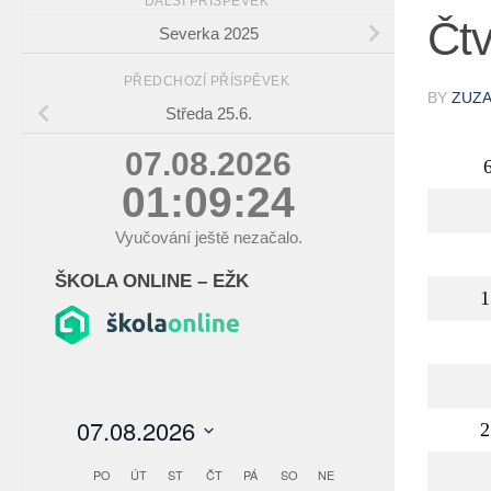
DALŠÍ PŘÍSPĚVEK
Čtv
Severka 2025
PŘEDCHOZÍ PŘÍSPĚVEK
BY
ZUZ
Středa 25.6.
07.08.2026
01:09:25
Vyučování ještě nezačalo.
ŠKOLA ONLINE – EŽK
1
2