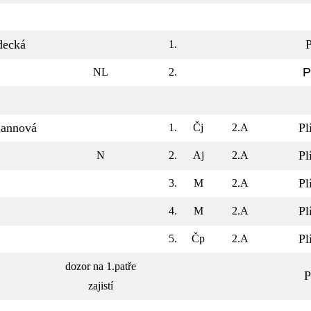
decká
P
1.
P
NL
2.
mannová
Pl
1.
Čj
2.A
Pl
N
2.
Aj
2.A
Pl
3.
M
2.A
Pl
4.
M
2.A
Pl
5.
Čp
2.A
dozor na 1.patře
P
zajistí