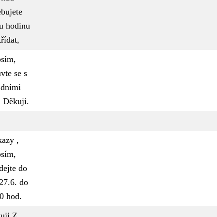
ebujete
u hodinu
řídat,
osím,
vte se s
ídními
. Děkuji.
azy ,
osím,
dejte do
27.6. do
0 hod.
uji Z.