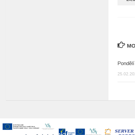
MO
Pondělí
25.02.20