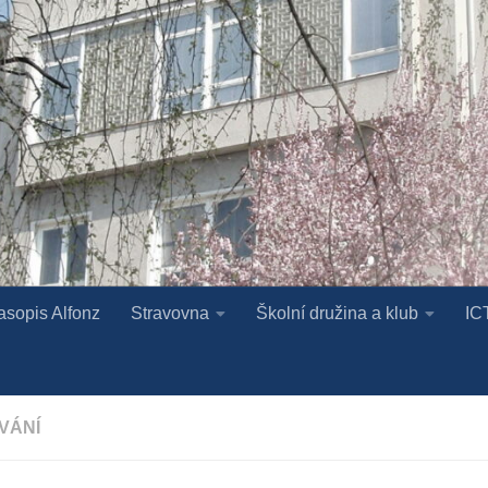
asopis Alfonz
Stravovna
Školní družina a klub
IC
VÁNÍ