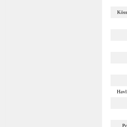
Köss
Havl
P