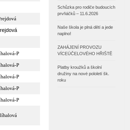
Schůzka pro rodiče budoucích
prvňáčků – 11.6.2026
rejdová
Naše škola je plná dětí a jede
rejdová
naplno!
ZAHÁJENÍ PROVOZU
íhalová-P
VÍCEÚČELOVÉHO HŘIŠTĚ
íhalová-P
Platby kroužků a školní
družiny na nové pololetí šk.
íhalová-P
roku
íhalová-P
íhalová-P
líhalová