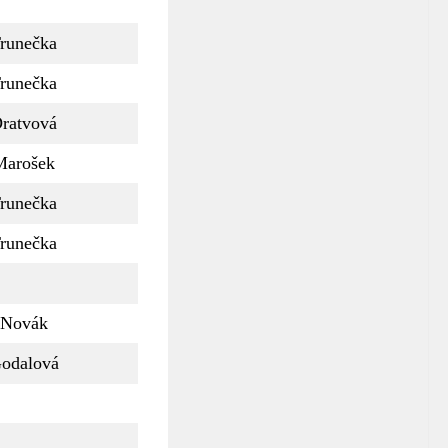
runečka
runečka
ratvová
Marošek
runečka
runečka
Novák
odalová