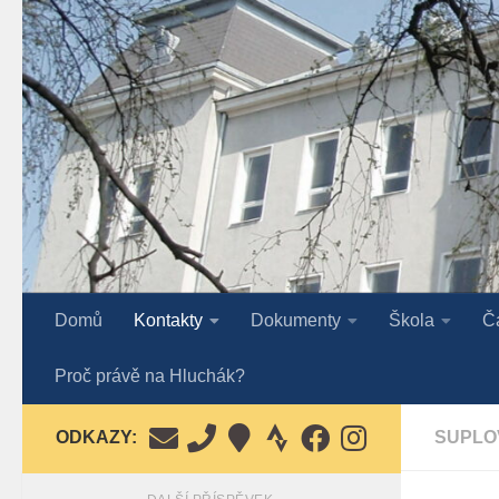
Skip to content
Domů
Kontakty
Dokumenty
Škola
Č
Proč právě na Hluchák?
ODKAZY:
SUPLO