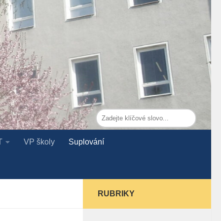
T
VP školy
Suplování
RUBRIKY