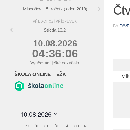
DALŠÍ PŘÍSPĚVEK
Čtv
Mladoňov – 5. ročník (leden 2019)
PŘEDCHOZÍ PŘÍSPĚVEK
BY
PAVE
Středa 13.2.
10.08.2026
04:36:06
Vyučování ještě nezačalo.
ŠKOLA ONLINE – EŽK
Mik