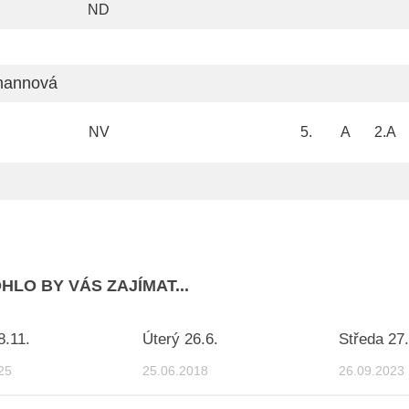
ND
annová
NV
5.
A
2.A
HLO BY VÁS ZAJÍMAT...
8.11.
Úterý 26.6.
Středa 27.
25
25.06.2018
26.09.2023