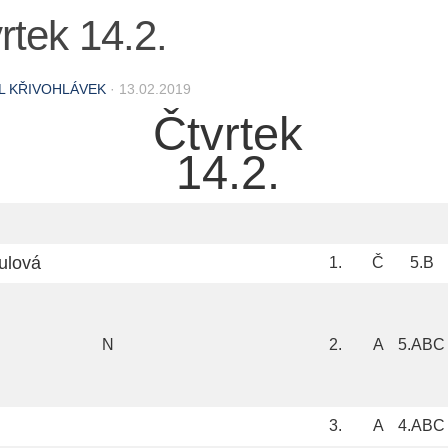
rtek 14.2.
L KŘIVOHLÁVEK
·
13.02.2019
Čtvrtek
14.2.
ulová
1.
Č
5.B
N
2.
A
5.ABC
3.
A
4.ABC