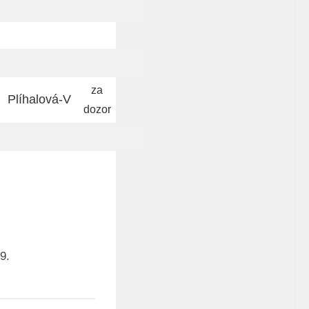
za
Plíhalová-V
dozor
9.