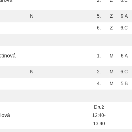
arová
2.
Z
8.C
N
5.
Z
9.A
6.
Z
6.C
stinová
1.
M
6.A
N
2.
M
6.C
4.
M
5.B
Druž
alová
12:40-
13:40