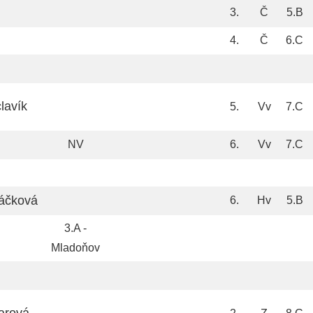
3.
Č
5.B
4.
Č
6.C
lavík
5.
Vv
7.C
NV
6.
Vv
7.C
áčková
6.
Hv
5.B
3.A -
Mladoňov