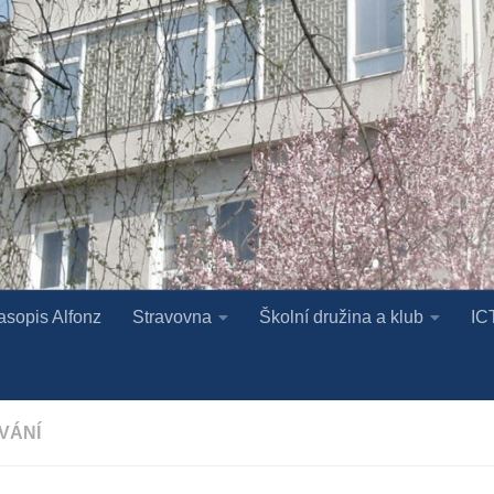
asopis Alfonz
Stravovna
Školní družina a klub
IC
VÁNÍ