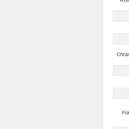
Rut
Chra
Fi