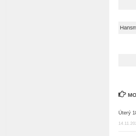
Hansm
MO
Úterý 1
14.11.20