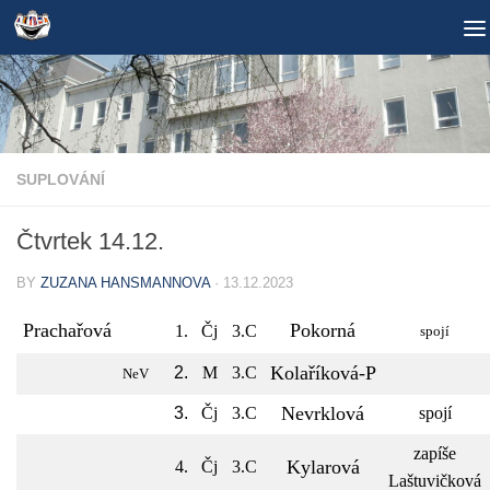
Skip to content
SUPLOVÁNÍ
Čtvrtek 14.12.
BY
ZUZANA HANSMANNOVA
·
13.12.2023
Prachařová
Pokorná
1.
Čj
3.C
spojí
Kolaříková-P
2.
M
3.C
NeV
Nevrklová
3.
Čj
3.C
spojí
zapíše
Kylarová
4.
Čj
3.C
Laštuvičková