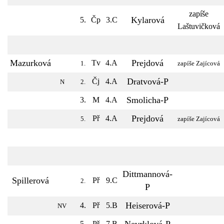
zapíše
Kylarová
5.
Čp
3.C
Laštuvičková
Mazurková
Prejdová
Tv
4.A
1.
zapíše Zajícová
Dratvová-P
Čj
4.A
N
2.
Smolicha-P
3.
M
4.A
Prejdová
Př
4.A
5.
zapíše Zajícová
Dittmannová-
Spillerová
Př
9.C
2.
P
Heiserová-P
4.
Př
5.B
NV
5.
Př
7.B