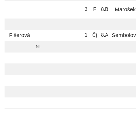
Marošek
3.
F
8.B
Fišerová
Sembolov
1.
Čj
8.A
NL