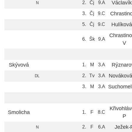
Václavík
2.
Čj
9.A
N
Chrastin
3.
Čj
9.C
Hulíková
5.
Čj
9.C
Chrastino
6.
Šk
9.A
V
Skývová
Rýznaro
1.
M
3.A
Nováková
2.
Tv
3.A
DL
Suchomel
3.
M
3.A
Křivohláv
Smolicha
1.
F
8.C
P
Ježek-
2.
F
6.A
N