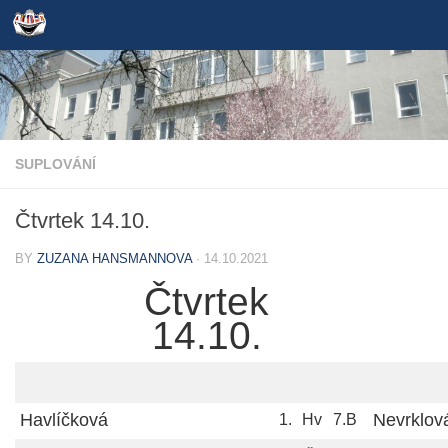
Skip to content
SUPLOVÁNÍ
Čtvrtek 14.10.
BY
ZUZANA HANSMANNOVA
·
14.10.2021
Čtvrtek
14.10.
Havlíčková
Nevrklov
1.
Hv
7.B