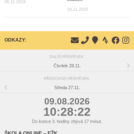
05.11.2018
18.11.2025
ODKAZY:
DALŠÍ PŘÍSPĚVEK
Čtvrtek 28.11.
PŘEDCHOZÍ PŘÍSPĚVEK
Středa 27.11.
09.08.2026
10:28:23
Do konce
3.
hodiny zbývá
17
minut.
ŠKOLA ONLINE – EŽK