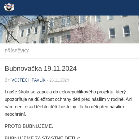
Skip to content
PŘÍSPĚVKY
Bubnovačka 19.11.2024
BY
VOJTĚCH PAVLÍK
·
26.11.2024
I naše škola se zapojila do celorepublikového projektu, který
upozorňuje na důležitost ochrany dětí před násilím v rodině. Ani
nám není osud těchto dětí lhostejný.
Ticho děti před násilím
neochrání
.
PROTO BUBNUJEME.
BUBNUJEME ZA ŠŤASTNÉ DĚTI
☺