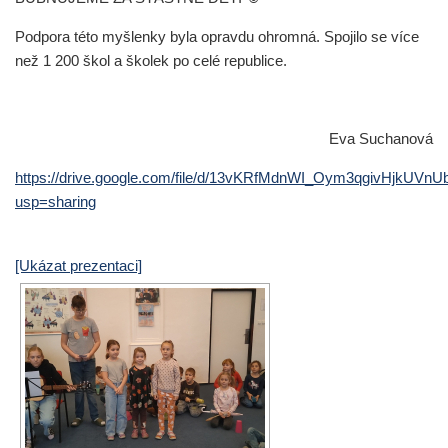
Podpora této myšlenky byla opravdu ohromná.
Spojilo se více
než 1 200 škol a školek
po celé republice.
Eva Suchanová
https://drive.google.com/file/d/13vKRfMdnWI_Oym3qgivHjkUVnU
usp=sharing
[Ukázat prezentaci]