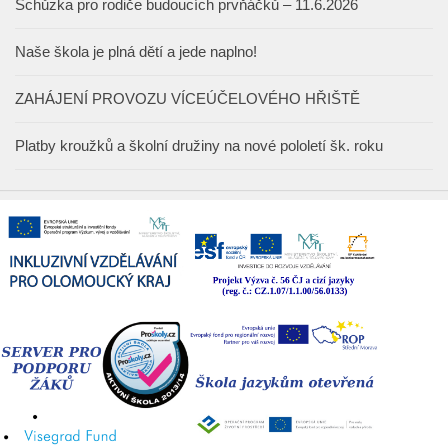
Schůzka pro rodiče budoucích prvňáčků – 11.6.2026
Naše škola je plná dětí a jede naplno!
ZAHÁJENÍ PROVOZU VÍCEÚČELOVÉHO HŘIŠTĚ
Platby kroužků a školní družiny na nové pololetí šk. roku