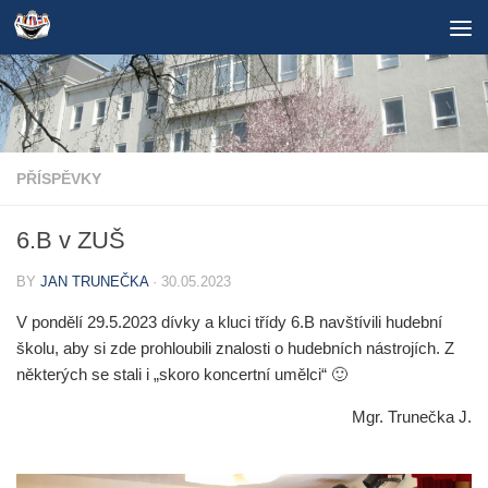
Skip to content
PŘÍSPĚVKY
6.B v ZUŠ
BY
JAN TRUNEČKA
·
30.05.2023
V pondělí 29.5.2023 dívky a kluci třídy 6.B navštívili hudební
školu, aby si zde prohloubili znalosti o hudebních nástrojích. Z
některých se stali i „skoro koncertní umělci“ 🙂
Mgr. Trunečka J.