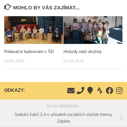
MOHLO BY VÁS ZAJÍMAT...
Hvězdy naší družiny
Relaxační bubnování v ŠD
04.03.2026
23.01.2024
ODKAZY:
DALŠÍ PŘÍSPĚVEK
Setkání žáků 2.A s uživateli sociálních služeb Interny
Zábřeh