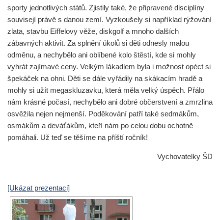
sporty jednotlivých států. Zjistily také, že připravené disciplíny
souvisejí právě s danou zemí. Vyzkoušely si například rýžování
zlata, stavbu Eiffelovy věže, diskgolf a mnoho dalších
zábavných aktivit. Za splnění úkolů si děti odnesly malou
odměnu, a nechybělo ani oblíbené kolo štěstí, kde si mohly
vyhrát zajímavé ceny. Velkým lákadlem byla i možnost opéct si
špekáček na ohni. Děti se dále vyřádily na skákacím hradě a
mohly si užít megaskluzavku, která měla velký úspěch. Přálo
nám krásné počasí, nechybělo ani dobré občerstvení a zmrzlina
osvěžila nejen nejmenší. Poděkování patří také sedmákům,
osmákům a deváťákům, kteří nám po celou dobu ochotně
pomáhali. Už teď se těšíme na příští ročník!
Vychovatelky ŠD
[Ukázat prezentaci]