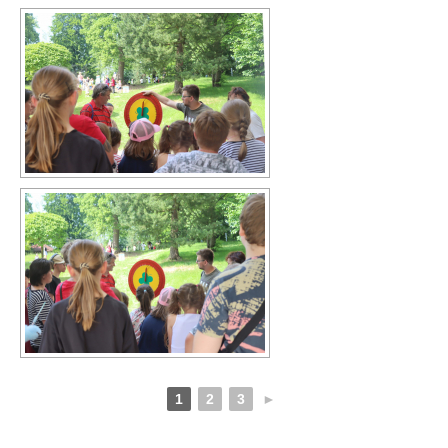
1
2
3
►