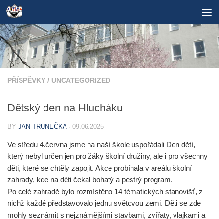
Skip to content
PŘÍSPĚVKY
/
UNCATEGORIZED
Dětský den na Hlucháku
BY
JAN TRUNEČKA
·
09.06.2025
Ve středu 4.června jsme na naší škole uspořádali Den dětí,
který nebyl určen jen pro žáky školní družiny, ale i pro všechny
děti, které se chtěly zapojit.
Akce probíhala v areálu školní
zahrady, kde na děti čekal bohatý a pestrý program.
Po celé zahradě bylo rozmístěno 14 tématických stanovišť, z
nichž každé představovalo jednu světovou zemi. Děti se zde
mohly seznámit s nejznámějšími stavbami, zvířaty, vlajkami a