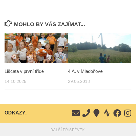
MOHLO BY VÁS ZAJÍMAT...
Liščata v první třídě
4.A. v Mladoňově
14.10.2025
29.05.2018
ODKAZY:
DALŠÍ PŘÍSPĚVEK